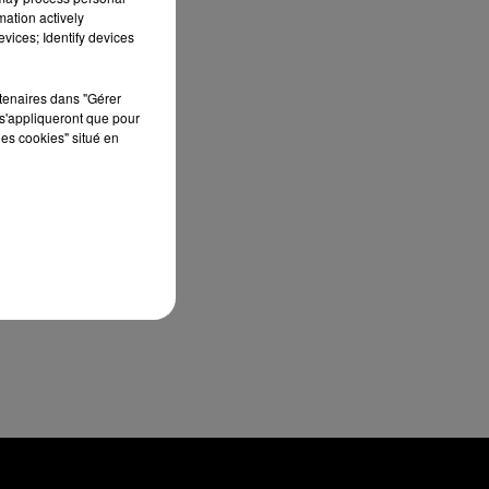
mation actively
u
vices; Identify devices
rtenaires dans "Gérer
s'appliqueront que pour
ré
les cookies" situé en