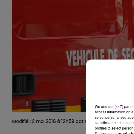
We and
our (447) partn
access information on a 
select personalised ad
Modifié : 2 mai 2018 à 12h59 par Emilien Borderie
statistics or combinatio
profiles to select person
Deliver and present adv