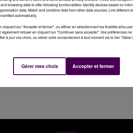
and browsing data to offer following functionalities: Identify devices based on infor
our secourir une personne dans les eaux de la Sarthe a
eolocation data; Match and combine data from other data sources; Link different de
nsmitted automatically.
cliquant sur "Accepter et fermer", ou affiner en sélectionnant les finalités et/ou pa
es, au Mans, ce mardi 1er mai vers 21h30 : les pompiers ont
 également refuser en cliquant sur "Continuer sans accepter". Vos préférences ne 
ans les eaux de la Sarthe, sous le pont d'Eichtal. Considé
tre à jour vos choix, ou retirer votre consentement à tout moment via le lien "Gérer 
u'au centre hospitalier.
Gérer mes choix
Accepter et fermer