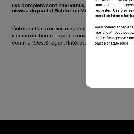
data such as IP address 
Les pompiers sont intervenus, ce mardi 1er mai, p
niveau du pont d'Eichtal, au Mans.
requested; Use precise g
based on information tra
Vous pouvez accepter en 
L'intervention a eu lieu aux pieds de l'île aux Planch
mes choix". Vous pouvez
secouru un homme qui se trouvait
"semi-immergé"
d
ce site. Vous pouvez met
comme
"blessé léger"
, l'intéressé a été évacué jusq
bas de chaque page.