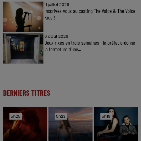
11 juillet 2026
Inscrivez-vous au casting The Voice & The Voice
Kids !
6 août 2026
Deux rixes en trois semaines : le préfet ordonne
la fermeture d'une...
DERNIERS TITRES
5h25
5h25
5h23
5h23
5h19
5h19