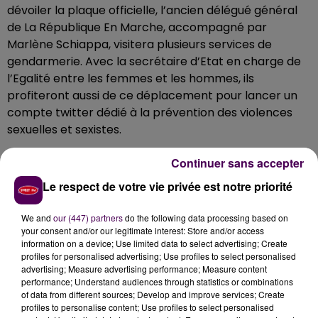
dévoiler la plaque officielle, l’ancien délégué général
de La République En Marche, accompagné par
Marlène Schiappa, visitera plusieurs services de
gendarmerie. Avec la secrétaire d’Etat en charge de
l’Egalité entre les femmes et les hommes, ils
profiteront aussi de ce déplacement pour lancer un
compte twitter dédié à la prévention des violences
sexuelles et sexistes.
Une manifestation contre sa politique
Continuer sans accepter
Prévenus de la visite du ministre de l’Intérieur,
Le respect de votre vie privée est notre priorité
plusieurs syndicats et associations appellent à un
rassemblement pour dénoncer
"sa politique
We and
our (447) partners
do the following data processing based on
répressive".
La Ligue des Droits de l’Homme tient à
your consent and/or our legitimate interest: Store and/or access
information on a device; Use limited data to select advertising; Create
rappeler que
"si la sécurité des citoyens est
profiles for personalised advertising; Use profiles to select personalised
essentielle, il est fondamental d’assurer leur sûreté
advertising; Measure advertising performance; Measure content
en s’appuyant sur une police totalement
performance; Understand audiences through statistics or combinations
of data from different sources; Develop and improve services; Create
respectueuse de leurs droits".
Avec les organisations
profiles to personalise content; Use profiles to select personalised
FSU, CGT, Solidaires et UNEF, le collectif invite ses