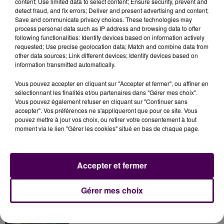
content; Use limited data to select content; Ensure security, prevent and
militants à se retrouver à 12h sur la place Washington
detect fraud, and fix errors; Deliver and present advertising and content;
Save and communicate privacy choices. These technologies may
ou devant la préfecture si le dispositif policier ne
process personal data such as IP address and browsing data to offer
permettait pas d’y accéder.
following functionalities: Identify devices based on information actively
requested; Use precise geolocation data; Match and combine data from
other data sources; Link different devices; Identify devices based on
information transmitted automatically.
Vous pouvez accepter en cliquant sur "Accepter et fermer", ou affiner en
sélectionnant les finalités et/ou partenaires dans "Gérer mes choix".
Vous pouvez également refuser en cliquant sur "Continuer sans
accepter". Vos préférences ne s'appliqueront que pour ce site. Vous
pouvez mettre à jour vos choix, ou retirer votre consentement à tout
moment via le lien "Gérer les cookies" situé en bas de chaque page.
À LA UNE
Accepter et fermer
31 juillet 2026
Gérer mes choix
Gagnez vos entrées à Terra Botanica !