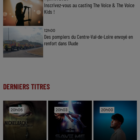
Inscrivez-vous au casting The Voice & The Voice
Kids !
12h00
Des pompiers du Centre-Val-de-Loire envoyé en
renfort dans l'Aude
DERNIERS TITRES
20h06
20h06
20h03
20h03
20h00
20h00