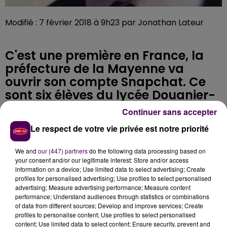
Modifié : 7 février 2018 à 9h23 par Jonathan Lateur
C'est une première en France, la
préfecture de la Mayenne va
ouvrir son compte Snapchat. Ce
sont six élèves du lycée Douanier-
Rousseau, à Laval, qui seront
Continuer sans accepter
chargés d'alimenter les stories.
Le respect de votre vie privée est notre priorité
We and
our (447) partners
do the following data processing based on
La Mayenne débarque sur Snapchat. Pour toucher un
your consent and/or our legitimate interest: Store and/or access
public plus jeune, les services de l’Etat dans le
information on a device; Use limited data to select advertising; Create
département vont ouvrir prochainement leur compte
profiles for personalised advertising; Use profiles to select personalised
advertising; Measure advertising performance; Measure content
sur le réseau social préféré des ados. Ce sera une
performance; Understand audiences through statistics or combinations
première en France. Les stories seront alimentées par
of data from different sources; Develop and improve services; Create
un groupe d’élèves du lycée Douanier-Rousseau, à
profiles to personalise content; Use profiles to select personalised
content; Use limited data to select content; Ensure security, prevent and