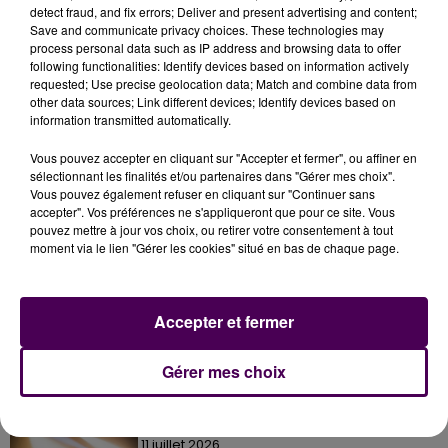
Laval. Aucune date de sortie n’est pour l’instant
detect fraud, and fix errors; Deliver and present advertising and content;
communiquée, mais pas besoin d’attendre pour
Save and communicate privacy choices. These technologies may
imaginer le préfet tester les meilleurs filtres…
process personal data such as IP address and browsing data to offer
following functionalities: Identify devices based on information actively
requested; Use precise geolocation data; Match and combine data from
other data sources; Link different devices; Identify devices based on
information transmitted automatically.
Vous pouvez accepter en cliquant sur "Accepter et fermer", ou affiner en
sélectionnant les finalités et/ou partenaires dans "Gérer mes choix".
Vous pouvez également refuser en cliquant sur "Continuer sans
accepter". Vos préférences ne s'appliqueront que pour ce site. Vous
pouvez mettre à jour vos choix, ou retirer votre consentement à tout
moment via le lien "Gérer les cookies" situé en bas de chaque page.
À LA UNE
Accepter et fermer
31 juillet 2026
Gagnez vos entrées à Terra Botanica !
Gérer mes choix
11 juillet 2026