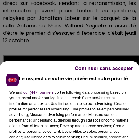
direct sur Facebook. Pendant la retransmission, les
internautes peuvent poser toutes leurs questions,
relayées par Jonathan Lateur sur le parquet de la
salle Antarès au Mans. Wilfried Yeguete a accepté
d'être le premier à s'essayer à l'exercice, c'était jeudi
12 octobre.
Continuer sans accepter
Le respect de votre vie privée est notre priorité
We and
our (447) partners
do the following data processing based on
your consent and/or our legitimate interest: Store and/or access
information on a device; Use limited data to select advertising; Create
profiles for personalised advertising; Use profiles to select personalised
advertising; Measure advertising performance; Measure content
performance; Understand audiences through statistics or combinations
of data from different sources; Develop and improve services; Create
profiles to personalise content; Use profiles to select personalised
content; Use limited data to select content; Ensure security, prevent and