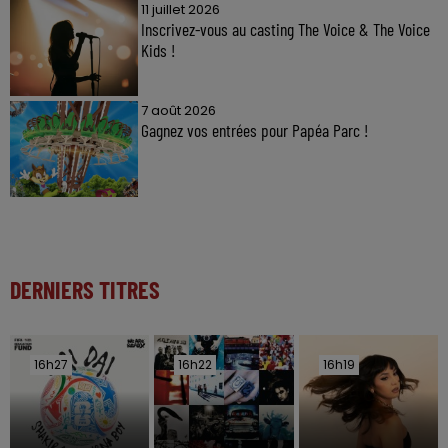
11 juillet 2026
Inscrivez-vous au casting The Voice & The Voice
Kids !
7 août 2026
Gagnez vos entrées pour Papéa Parc !
DERNIERS TITRES
16h27
16h27
16h22
16h22
16h19
16h19