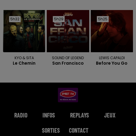
5h32
5h32
5h29
5h29
5h25
5h25
KYO & SITA
SOUND OF LEGEND
LEWIS CAPALDI
Le Chemin
San Francisco
Before You Go
RADIO
INFOS
REPLAYS
JEUX
SORTIES
CONTACT