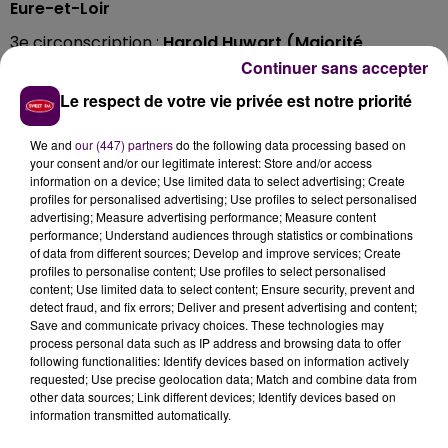
Eure-et-Loir
3e circonscription :
Harold Huwart (Majorité
présidentielle)
devant Laure de La Raudière (LR)
Continuer sans accepter
Eure
Le respect de votre vie privée est notre priorité
1ère circonscription :
Bruno Le Maire (LREM)
devant
We and
our (447) partners
do the following data processing based on
Fabienne Delacour (FN)
your consent and/or our legitimate interest: Store and/or access
information on a device; Use limited data to select advertising; Create
profiles for personalised advertising; Use profiles to select personalised
advertising; Measure advertising performance; Measure content
performance; Understand audiences through statistics or combinations
of data from different sources; Develop and improve services; Create
profiles to personalise content; Use profiles to select personalised
content; Use limited data to select content; Ensure security, prevent and
detect fraud, and fix errors; Deliver and present advertising and content;
Save and communicate privacy choices. These technologies may
process personal data such as IP address and browsing data to offer
following functionalities: Identify devices based on information actively
requested; Use precise geolocation data; Match and combine data from
other data sources; Link different devices; Identify devices based on
information transmitted automatically.