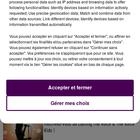
process personal data such as IP address and browsing data to offer
following functionalities: Identify devices based on information actively
requested; Use precise geolocation data; Match and combine data from
other data sources; Link different devices; Identify devices based on
information transmitted automatically.
Vous pouvez accepter en cliquant sur "Accepter et fermer", ou affiner en
sélectionnant les finalités et/ou partenaires dans "Gérer mes choix".
Vous pouvez également refuser en cliquant sur "Continuer sans
accepter". Vos préférences ne s'appliqueront que pour ce site. Vous
pouvez mettre à jour vos choix, ou retirer votre consentement à tout
moment via le lien "Gérer les cookies" situé en bas de chaque page.
À LA UNE
7 août 2026
Accepter et fermer
Gagnez vos pass pour le V and B Fest' 2026 !
Gérer mes choix
11 juillet 2026
Inscrivez-vous au casting The Voice & The Voice
Kids !