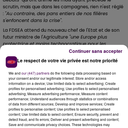
scrutin, mais que dans les campagnes, rien n'est réglé
:
"Au contraire, des pans entiers de nos filières
s'enfoncent dans la crise"
.
La FDSEA attend du nouveau chef de l'Etat et de son
futur ministre de l'Agriculture
"une Europe plus
protectrice et moins technocratique pour les
agriculteurs"
,
"un véritable engagement dans la
Continuer sans accepter
construction des prix et la répartition de la valeur
Le respect de votre vie privée est notre priorité
dans les filières"
avec une remise à plat de la loi de
modernisation de l'économie
"pour que
We and
our (447) partners
do the following data processing based on
les agriculteurs puissent enfin vivre de leur travail"
.
your consent and/or our legitimate interest: Store and/or access
information on a device; Use limited data to select advertising; Create
Dans son communiqué, le syndicat s'estime exaspéré
profiles for personalised advertising; Use profiles to select personalised
advertising; Measure advertising performance; Measure content
par
"l'agriculture-bashing"
et exige à ce titre
"l'arrêt
performance; Understand audiences through statistics or combinations
de tous les empilements de normes
of data from different sources; Develop and improve services; Create
environnementales, sanitaires et sociales"
.
"Définissez
profiles to personalise content; Use profiles to select personalised
content; Use limited data to select content; Ensure security, prevent and
une bonne fois pour toutes le cadre et laissez-nous
detect fraud, and fix errors; Deliver and present advertising and content;
travailler !"
conclut la FDSEA.
Save and communicate privacy choices. These technologies may