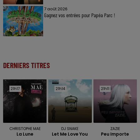
7 août 2026
Gagnez vos entrées pour Papéa Parc !
DERNIERS TITRES
21h17
21h17
21h14
21h14
21h11
21h11
CHRISTOPHE MAE
DJ SNAKE
ZAZIE
La Lune
Let Me Love You
Peu Importe