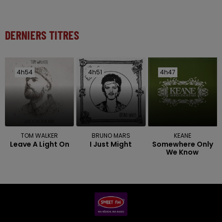
DERNIERS TITRES
4h54
4h54
4h51
4h51
4h47
4h47
TOM WALKER
BRUNO MARS
KEANE
Leave A Light On
I Just Might
Somewhere Only
We Know