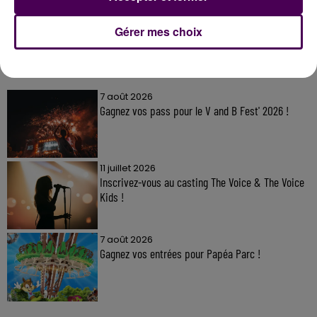
Gérer mes choix
À LA UNE
7 août 2026
Gagnez vos pass pour le V and B Fest' 2026 !
11 juillet 2026
Inscrivez-vous au casting The Voice & The Voice
Kids !
7 août 2026
Gagnez vos entrées pour Papéa Parc !