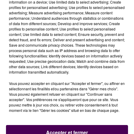
personnes sans formation qui pourront
information on a device; Use limited data to select advertising; Create
profiles for personalised advertising; Use profiles to select personalised
décrocher
"
alerte Baptiste Jego, lui aussi ARM dans
advertising; Measure advertising performance; Measure content
l’Orne.
"Leur rôle sera surtout d’envoyer des secours,
performance; Understand audiences through statistics or combinations
or cela ne se justifie pas toujours. Nous, par exemple,
of data from different sources; Develop and improve services; Create
profiles to personalise content; Use profiles to select personalised
sommes capables de savoir s’il s’agit d’une urgence
content; Use limited data to select content; Ensure security, prevent and
vitale rien qu’en entendant le son de la voix de
detect fraud, and fix errors; Deliver and present advertising and content;
l'appelant"
. Au total, une quarantaine de Samu
Save and communicate privacy choices. These technologies may
process personal data such as IP address and browsing data to offer
répartis sur tout le territoire aurait annoncé son
following functionalities: Identify devices based on information actively
intention de faire grève contre ce numéro d’urgence
requested; Use precise geolocation data; Match and combine data from
unique.
other data sources; Link different devices; Identify devices based on
information transmitted automatically.
Baptiste Jego
Vous pouvez accepter en cliquant sur "Accepter et fermer", ou affiner en
sélectionnant les finalités et/ou partenaires dans "Gérer mes choix".
Vous pouvez également refuser en cliquant sur "Continuer sans
accepter". Vos préférences ne s'appliqueront que pour ce site. Vous
pouvez mettre à jour vos choix, ou retirer votre consentement à tout
moment via le lien "Gérer les cookies" situé en bas de chaque page.
Accepter et fermer