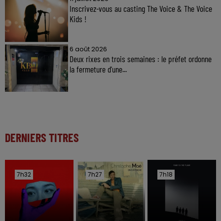
Inscrivez-vous au casting The Voice & The Voice
Kids !
6 août 2026
Deux rixes en trois semaines : le préfet ordonne
la fermeture d'une...
DERNIERS TITRES
7h32
7h32
7h27
7h27
7h18
7h18