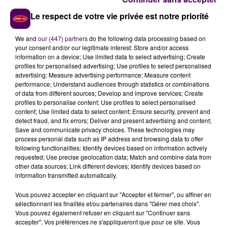
rendez-vous. Ce 16 septembre à Azé, on apprendra
Le respect de votre vie privée est notre priorité
ainsi à coudre, avec un objectif en particulier :
réaliser
une trousse ou un porte-monnaie berlingot
. Ce
We and
our (447) partners
do the following data processing based on
rendez-vous sera suivi d’un autre, le 14 octobre,
your consent and/or our legitimate interest: Store and/or access
toujours à l’Espace Mômes, plus axé sur les
relations
information on a device; Use limited data to select advertising; Create
profiles for personalised advertising; Use profiles to select personalised
parents-enfants
et sur le temps pour soi. Puis jeux de
advertising; Measure advertising performance; Measure content
société le 9 décembre.
performance; Understand audiences through statistics or combinations
of data from different sources; Develop and improve services; Create
ZÉRO-DÉCHET ET RÉCUP’ AUSSI AU PROGRAMME
profiles to personalise content; Use profiles to select personalised
content; Use limited data to select content; Ensure security, prevent and
A Marigné-Peuton et Daon, ce sera le mercredi
detect fraud, and fix errors; Deliver and present advertising and content;
Save and communicate privacy choices. These technologies may
après-midi, avec respectivement
fabrication de
process personal data such as IP address and browsing data to offer
produits d’entretien
le mercredi 16 septembre, et
art
following functionalities: Identify devices based on information actively
floral
le 30 septembre. Enfin ces
"Cafés Papote"
requested; Use precise geolocation data; Match and combine data from
other data sources; Link different devices; Identify devices based on
auront lieu le mardi après-midi à la médiathèque du
information transmitted automatically.
pays de Château-Gontier, toujours animés par le
Centre social du pays de Château-Gontier, gratuits et
Vous pouvez accepter en cliquant sur "Accepter et fermer", ou affiner en
ouverts à tous. En raison du contexte sanitaire, il faut
sélectionnant les finalités et/ou partenaires dans "Gérer mes choix".
Vous pouvez également refuser en cliquant sur "Continuer sans
simplement
s’inscrire
auprès des organisateurs par
accepter". Vos préférences ne s'appliqueront que pour ce site. Vous