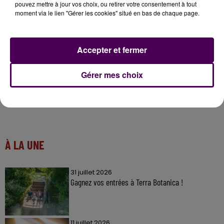
téléphone en composant le 02 43 09 55 80 ou en
pouvez mettre à jour vos choix, ou retirer votre consentement à tout
adressant un email à
moment via le lien "Gérer les cookies" situé en bas de chaque page.
centre.social@chateaugontier.fr
!
Accepter et fermer
Gérer mes choix
À LA UNE
31 juillet 2026
Gagnez vos entrées à Terra Botanica !
11 juillet 2026