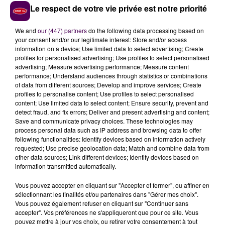
impactés
Le respect de votre vie privée est notre priorité
L'INSEE a également fait un découpage territorial plus
We and
our (447) partners
do the following data processing based on
précis (photo). On y apprend que l'arrondissement
your consent and/or our legitimate interest: Store and/or access
information on a device; Use limited data to select advertising; Create
d'Alençon serait l'un des plus touchés, avec un taux de
profiles for personalised advertising; Use profiles to select personalised
départ de plus de 26%. Celui de Mortagne-au-Perche
advertising; Measure advertising performance; Measure content
-dont dépend notamment la ville de L'Aigle- s'en
performance; Understand audiences through statistics or combinations
of data from different sources; Develop and improve services; Create
sortirait mieux, avec un taux estimé entre 22,9 et
profiles to personalise content; Use profiles to select personalised
24,7%.
content; Use limited data to select content; Ensure security, prevent and
detect fraud, and fix errors; Deliver and present advertising and content;
Save and communicate privacy choices. These technologies may
De plus en plus de retraités dans la fonction
process personal data such as IP address and browsing data to offer
publique normande
following functionalities: Identify devices based on information actively
requested; Use precise geolocation data; Match and combine data from
other data sources; Link different devices; Identify devices based on
information transmitted automatically.
Vous pouvez accepter en cliquant sur "Accepter et fermer", ou affiner en
sélectionnant les finalités et/ou partenaires dans "Gérer mes choix".
Vous pouvez également refuser en cliquant sur "Continuer sans
accepter". Vos préférences ne s'appliqueront que pour ce site. Vous
pouvez mettre à jour vos choix, ou retirer votre consentement à tout