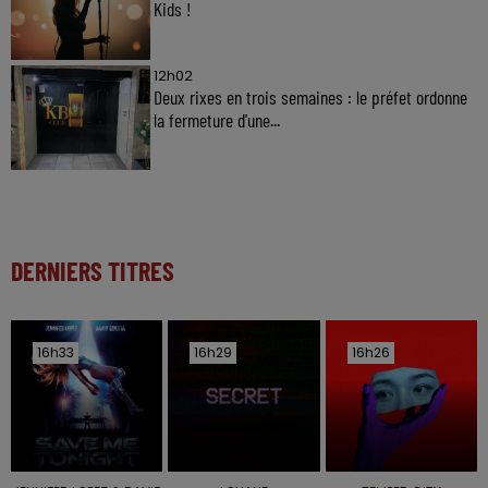
Kids !
12h02
Deux rixes en trois semaines : le préfet ordonne
la fermeture d'une...
DERNIERS TITRES
16h33
16h33
16h29
16h29
16h26
16h26