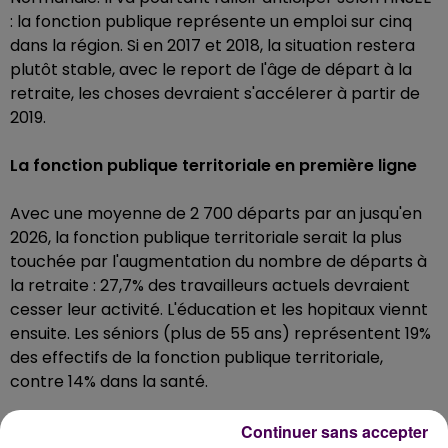
: la fonction publique représente un emploi sur cinq
dans la région. Si en 2017 et 2018, la situation restera
plutôt stable, avec le report de l'âge de départ à la
retraite, les choses devraient s'accélerer à partir de
2019.
La fonction publique territoriale en première ligne
Avec une moyenne de 2 700 départs par an jusqu'en
2026, la fonction publique territoriale serait la plus
touchée par l'augmentation du nombre de départs à
la retraite : 27,7% des travailleurs actuels devraient
cesser leur activité. L'éducation et les hopitaux viennt
ensuite. Les séniors (plus de 55 ans) représentent 19%
des effectifs de la fonction publique territoriale,
contre 14% dans la santé.
L'arrondissement d'Alençon parmi les plus
Continuer sans accepter