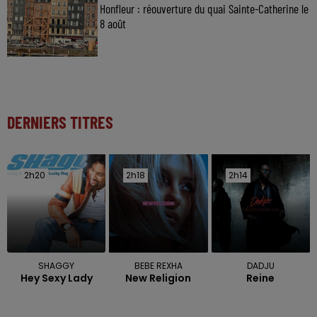
Honfleur : réouverture du quai Sainte-Catherine le
8 août
DERNIERS TITRES
2h20
2h20
2h18
2h18
2h14
2h14
SHAGGY
BEBE REXHA
DADJU
Hey Sexy Lady
New Religion
Reine