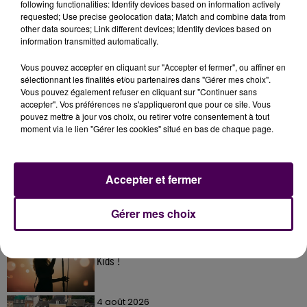
following functionalities: Identify devices based on information actively
requested; Use precise geolocation data; Match and combine data from
other data sources; Link different devices; Identify devices based on
information transmitted automatically.
Vous pouvez accepter en cliquant sur "Accepter et fermer", ou affiner en
sélectionnant les finalités et/ou partenaires dans "Gérer mes choix".
Vous pouvez également refuser en cliquant sur "Continuer sans
accepter". Vos préférences ne s'appliqueront que pour ce site. Vous
pouvez mettre à jour vos choix, ou retirer votre consentement à tout
À LA UNE
moment via le lien "Gérer les cookies" situé en bas de chaque page.
31 juillet 2026
Gagnez vos entrées à Terra Botanica !
Accepter et fermer
Gérer mes choix
11 juillet 2026
Inscrivez-vous au casting The Voice & The Voice
Kids !
4 août 2026