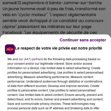
samedi 12 septembre à Sainte-Jamme-sur-Sarthe.
Un jeune homme avait à peu de frais, transformé son
vélo en
"cyclo-moteur"
.
"L'aspect réglementaire
semble avoir échappé à ce candidat au concours
Lépine"
plaisantent les militaires sur leur page
Facebook.
"Les équipements de sécurité de ces
bicyclettes mécanisées pétaradantes ne sont
Continuer sans accepter
absolument pas adaptés pour circuler sur la voie
Le respect de votre vie privée est notre priorité
publique... Freins et pneus classiques".
Fin de
l’aventure donc pour cet engin, qui est conservé à la
We and
our (447) partners
do the following data processing based on
brigade le temps qu’une décision soit prise.
your consent and/or our legitimate interest: Store and/or access
information on a device; Use limited data to select advertising; Create
[LE VTT À MOTEUR �xa�‍'�️ ] Samedi 12 septembre
profiles for personalised advertising; Use profiles to select personalised
lors d’un contrôle sur la commune de Sainte-
advertising; Measure advertising performance; Measure content
performance; Understand audiences through statistics or combinations
Jamme-sur-Sarthe un jeune...
of data from different sources; Develop and improve services; Create
profiles to personalise content; Use profiles to select personalised
Publiée par
Gendarmerie de la Sarthe
sur
Lundi 14
content; Use limited data to select content; Ensure security, prevent and
septembre 2020
detect fraud, and fix errors; Deliver and present advertising and content;
Save and communicate privacy choices. These technologies may
process personal data such as IP address and browsing data to offer