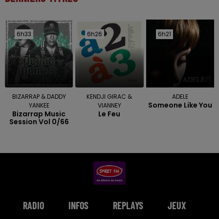
6h33
6h33
6h26
6h26
6h21
6h21
BIZARRAP & DADDY
KENDJI GIRAC &
ADELE
Someone Like You
YANKEE
VIANNEY
Bizarrap Music
Le Feu
Session Vol 0/66
RADIO
INFOS
REPLAYS
JEUX