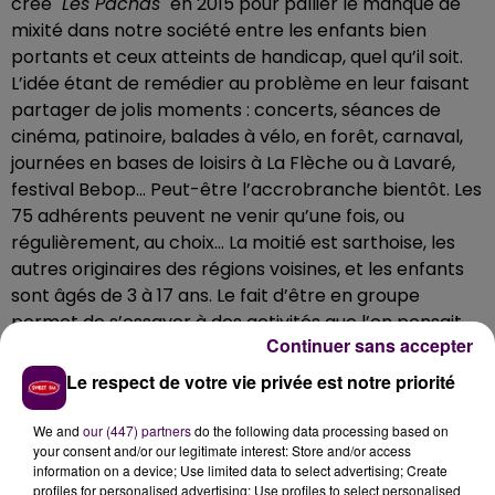
créé
"Les Pachas"
en 2015 pour pallier le manque de
mixité dans notre société entre les enfants bien
portants et ceux atteints de handicap, quel qu’il soit.
L’idée étant de remédier au problème en leur faisant
partager de jolis moments : concerts, séances de
cinéma, patinoire, balades à vélo, en forêt, carnaval,
journées en bases de loisirs à La Flèche ou à Lavaré,
festival Bebop... Peut-être l’accrobranche bientôt. Les
75 adhérents peuvent ne venir qu’une fois, ou
régulièrement, au choix... La moitié est sarthoise, les
autres originaires des régions voisines, et les enfants
sont âgés de 3 à 17 ans. Le fait d’être en groupe
permet de s’essayer à des activités que l’on pensait
Continuer sans accepter
impossibles.
Le respect de votre vie privée est notre priorité
Écouter le podcast
We and
our (447) partners
do the following data processing based on
your consent and/or our legitimate interest: Store and/or access
Deux types de rendez-vous
information on a device; Use limited data to select advertising; Create
profiles for personalised advertising; Use profiles to select personalised