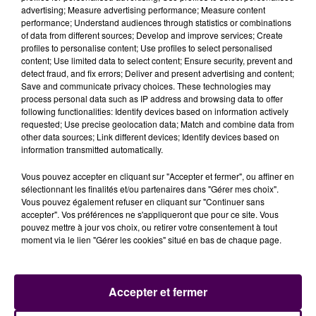
Ces moments de loisirs culturels et sportifs
advertising; Measure advertising performance; Measure content
constituent ce que l’association appelle les "Pachas
performance; Understand audiences through statistics or combinations
of data from different sources; Develop and improve services; Create
Mensu" une fois par mois, le samedi ou le dimanche.
profiles to personalise content; Use profiles to select personalised
Mais elle propose aussi, en petit comité, des
"Pachas
content; Use limited data to select content; Ensure security, prevent and
Hebdo"
réservés cette fois aux duos mamans-
detect fraud, and fix errors; Deliver and present advertising and content;
Save and communicate privacy choices. These technologies may
enfants. Un vendredi après-midi par mois, des enfants
process personal data such as IP address and browsing data to offer
en Institut médico-éducatif le reste du temps ou sans
following functionalities: Identify devices based on information actively
structure d’accueil, se retrouvent autour d’un support
requested; Use precise geolocation data; Match and combine data from
other data sources; Link different devices; Identify devices based on
récréatif,
"le petit nombre étant plus propice encore
information transmitted automatically.
aux échanges"
selon Géraldine Patault.
Vous pouvez accepter en cliquant sur "Accepter et fermer", ou affiner en
Pour se joindre une fois ou plusieurs au groupe, il suffit
sélectionnant les finalités et/ou partenaires dans "Gérer mes choix".
de consulter les rendez-vous proposés sur la page
Vous pouvez également refuser en cliquant sur "Continuer sans
facebook des Pachas : "
On peut aussi soutenir
accepter". Vos préférences ne s'appliqueront que pour ce site. Vous
pouvez mettre à jour vos choix, ou retirer votre consentement à tout
l’initiative par la pensée
en adhérant à l’association,
moment via le lien "Gérer les cookies" situé en bas de chaque page.
et se tenant ainsi au courant de son actualité, son
évolution"
indique Géraldine Patault.
Car au-delà du
soutien apporté aux parents par les sorties
Accepter et fermer
organisées,
"Les Pachas"
militent pour la place des
enfants handicapés dans la société, c’est-à-dire pour