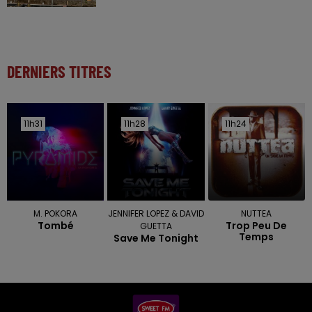
DERNIERS TITRES
11h31
11h31
11h28
11h28
11h24
11h24
M. POKORA
JENNIFER LOPEZ & DAVID
NUTTEA
Tombé
Trop Peu De
GUETTA
Temps
Save Me Tonight