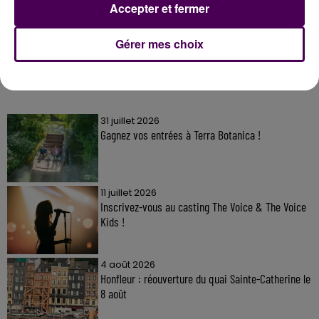
Accepter et fermer
Gérer mes choix
À LA UNE
31 juillet 2026
Gagnez vos entrées à Terra Botanica !
11 juillet 2026
Inscrivez-vous au casting The Voice & The Voice
Kids !
4 août 2026
Honfleur : réouverture du quai Sainte-Catherine le
8 août