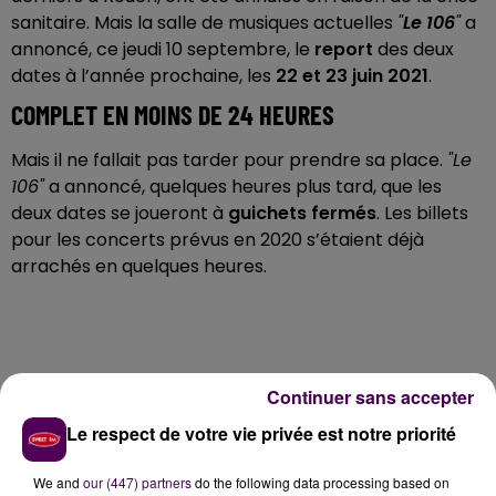
sanitaire. Mais la salle de musiques actuelles
"
Le 106
"
a
annoncé, ce jeudi 10 septembre, le
report
des deux
dates à l’année prochaine, les
22 et 23 juin 2021
.
COMPLET EN MOINS DE 24 HEURES
Mais il ne fallait pas tarder pour prendre sa place.
"Le
106"
a annoncé, quelques heures plus tard, que les
deux dates se joueront à
guichets fermés
. Les billets
pour les concerts prévus en 2020 s’étaient déjà
arrachés en quelques heures.
Continuer sans accepter
Le respect de votre vie privée est notre priorité
We and
our (447) partners
do the following data processing based on