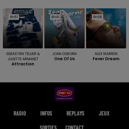
9h51
9h51
9h41
9h41
9h38
9h38
SEBASTIEN TELLIER &
JOAN OSBORN
ALEX WARREN
One Of Us
Fever Dream
JULIETTE ARMANET
Attraction
RADIO
INFOS
REPLAYS
JEUX
SORTIES
CONTACT