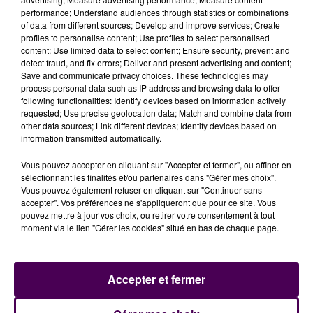
par Hervé Morin après une manifestation de
performance; Understand audiences through statistics or combinations
cheminots au Havre, la CGT avait fait part, dans un
of data from different sources; Develop and improve services; Create
profiles to personalise content; Use profiles to select personalised
document adressé aux médias et relayé par les élus
content; Use limited data to select content; Ensure security, prevent and
communistes, de
"menaces sérieuses"
pesant selon
detect fraud, and fix errors; Deliver and present advertising and content;
elle sur l’axe Caen – Tours : le président du Conseil
Save and communicate privacy choices. These technologies may
process personal data such as IP address and browsing data to offer
régional de Normandie aurait évoqué
"le
following functionalities: Identify devices based on information actively
remplacement des trains par des cars"
à l’horizon
requested; Use precise geolocation data; Match and combine data from
2020, lorsque la collectivité dont il a la charge
other data sources; Link different devices; Identify devices based on
information transmitted automatically.
récupérera la gestion de cette ligne.
Vous pouvez accepter en cliquant sur "Accepter et fermer", ou affiner en
sélectionnant les finalités et/ou partenaires dans "Gérer mes choix".
Vous pouvez également refuser en cliquant sur "Continuer sans
accepter". Vos préférences ne s'appliqueront que pour ce site. Vous
pouvez mettre à jour vos choix, ou retirer votre consentement à tout
moment via le lien "Gérer les cookies" situé en bas de chaque page.
Accepter et fermer
À LA UNE