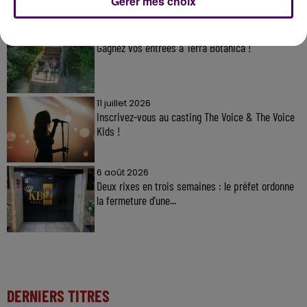
Gérer mes choix
31 juillet 2026
Gagnez vos entrées à Terra Botanica !
11 juillet 2026
Inscrivez-vous au casting The Voice & The Voice
Kids !
6 août 2026
Deux rixes en trois semaines : le préfet ordonne
la fermeture d'une...
DERNIERS TITRES