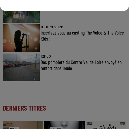
Gagnez vos entrées à Terra Botanica !
11 juillet 2026
Inscrivez-vous au casting The Voice & The Voice
Kids !
12h00
Des pompiers du Centre Val de Loire envoyé en
renfort dans l'Aude
DERNIERS TITRES