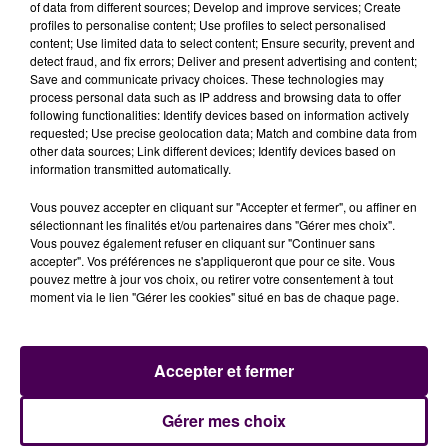
Kanté débarquent sur le terrain. Le premier provoque
of data from different sources; Develop and improve services; Create
un penalty, le deuxième le transforme, avant d'offrir
profiles to personalise content; Use profiles to select personalised
content; Use limited data to select content; Ensure security, prevent and
une passe décisive au troisième à dix minutes du coup
detect fraud, and fix errors; Deliver and present advertising and content;
de sifflet final ! Incroyable accélération pour finir sur
Save and communicate privacy choices. These technologies may
un score de parité qui permet de conserver
process personal data such as IP address and browsing data to offer
following functionalities: Identify devices based on information actively
l'optimisme de part et d'autre, et qui aura
requested; Use precise geolocation data; Match and combine data from
sérieusement réchauffé l'atmosphère en tribunes.
other data sources; Link different devices; Identify devices based on
information transmitted automatically.
Vous pouvez accepter en cliquant sur "Accepter et fermer", ou affiner en
sélectionnant les finalités et/ou partenaires dans "Gérer mes choix".
Vous pouvez également refuser en cliquant sur "Continuer sans
accepter". Vos préférences ne s'appliqueront que pour ce site. Vous
pouvez mettre à jour vos choix, ou retirer votre consentement à tout
moment via le lien "Gérer les cookies" situé en bas de chaque page.
Accepter et fermer
À LA UNE
Gérer mes choix
31 juillet 2026