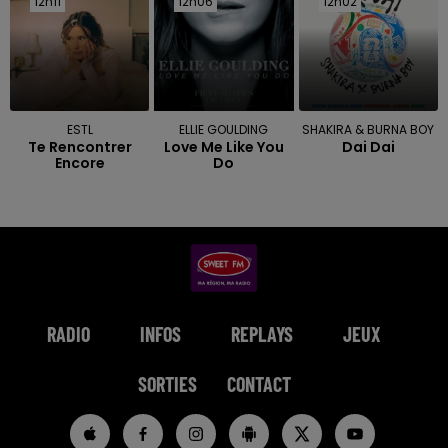
12h11
12h11
12h06
12h06
12h02
12h02
ESTL
ELLIE GOULDING
SHAKIRA & BURNA BOY
Te Rencontrer
Love Me Like You
Dai Dai
Encore
Do
RADIO
INFOS
REPLAYS
JEUX
SORTIES
CONTACT