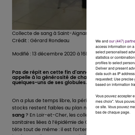
Collecte de sang à Saint-Aignan
Crédit :
Gérard Rondeau
We and
our (447) partn
access information on a 
select personalised ad
Modifié : 13 décembre 2020 à 16h31 par La rédaction
statistics or combinatio
profiles to select person
Deliver and present adv
Pas de répit en cette fin d'année : face à des bes
data such as IP address 
appelle à la générosité de chacun et répète que l
requested; Use precise g
quelques-uns de ses globules.
based on information tra
Vous pouvez accepter en 
On a plus de temps libre, la période est à la solidari
mes choix". Vous pouvez
ce site. Vous pouvez met
stocks restent faibles au plan national, pourquoi ne
bas de chaque page.
sang
? En Loir-et-Cher, les collectes mobiles ne s’a
sanitaires liées à l’épidémie de Covid-19 n’interdis
tête tout de même : il est fortement
conseillé de s’