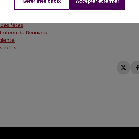
Gérer mes choix
Accepter et fermer
 entre donneurs une fois sur place.
 des fêtes
hâteau de Beauvais
alente
s fêtes