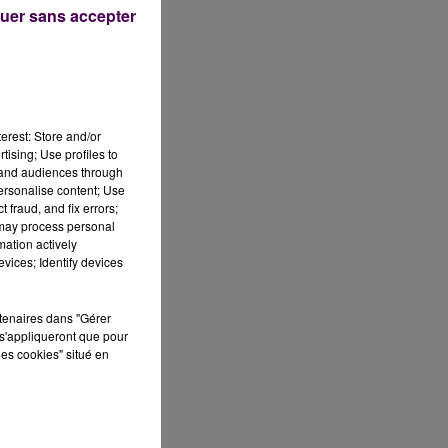
uer sans accepter
erest: Store and/or
tising; Use profiles to
tand audiences through
personalise content; Use
 fraud, and fix errors;
 may process personal
mation actively
vices; Identify devices
rtenaires dans "Gérer
s'appliqueront que pour
les cookies" situé en
r