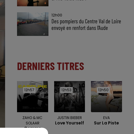
12h00
Des pompiers du Centre Val de Loire
envoyé en renfort dans l'Aude
DERNIERS TITRES
12h57
12h57
12h53
12h53
12h50
12h50
ZAHO & MC
JUSTIN BIEBER
EVA
Love Yourself
Sur La Piste
SOLAAR
Comme
Caroline