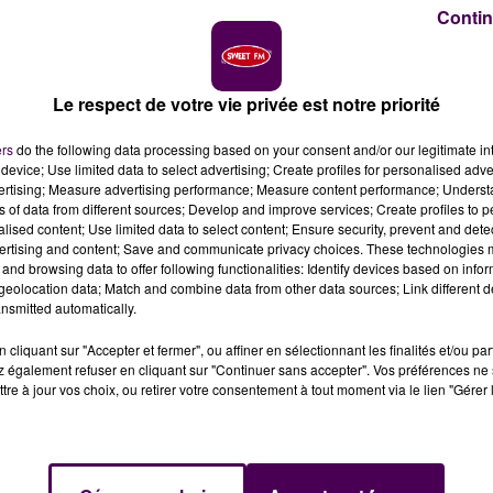
Contin
Le respect de votre vie privée est notre priorité
ers
do the following data processing based on your consent and/or our legitimate int
device; Use limited data to select advertising; Create profiles for personalised adver
vertising; Measure advertising performance; Measure content performance; Unders
ns of data from different sources; Develop and improve services; Create profiles to 
alised content; Use limited data to select content; Ensure security, prevent and detect
ertising and content; Save and communicate privacy choices. These technologies
oins constants, l'Etablissement français du sang en
and browsing data to offer following functionalities: Identify devices based on infor
a crise sanitaire n'empêche absolument pas d'offrir
eolocation data; Match and combine data from other data sources; Link different de
nsmitted automatically.
cliquant sur "Accepter et fermer", ou affiner en sélectionnant les finalités et/ou pa
té et aux cadeaux : à l’approche de Noël et alors que les
 également refuser en cliquant sur "Continuer sans accepter". Vos préférences ne 
tre à jour vos choix, ou retirer votre consentement à tout moment via le lien "Gérer 
 pas se réserver un petit créneau et
offrir un peu de son
rrêtent pas pour les fêtes et les règles de précautions
ent en rien de faire la démarche. Un paramètre à avoir en
inscrire en ligne
avant tout déplacement, histoire d’évite