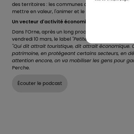
des territoires : les communes distinguées s’engagen
mettre en valeur, l'animer et le promouvoir auprès d
Un vecteur d'activité économique
Dans l’Orne, après un long processus d’homologati
vendredi 10 mars, le label
"Petite Cité de Caractère"
"Qui dit attrait touristique, dit attrait économique
patrimoine, en protégeant certains secteurs, en dé
attention encore, on va mobiliser les gens pour ga
Perche.
Écouter le podcast