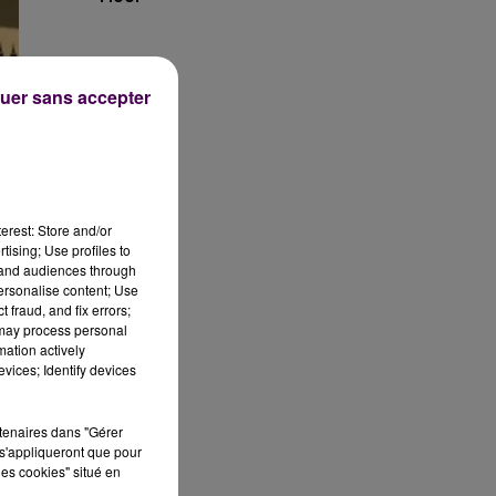
uer sans accepter
erest: Store and/or
tising; Use profiles to
tand audiences through
personalise content; Use
 fraud, and fix errors;
u
 may process personal
mation actively
vices; Identify devices
r
rtenaires dans "Gérer
s'appliqueront que pour
les cookies" situé en
nt