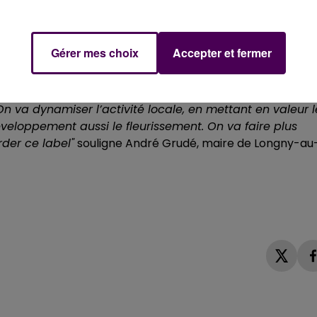
t à sauvegarder, restaurer, entretenir leur patrimoine, le
es habitants et des visiteurs.
Gérer mes choix
Accepter et fermer
on, Longny-au-Perche et Ecouché se sont vu décerner, c
qui va leur permettre une mise en avant de leurs atouts :
. On va dynamiser l’activité locale, en mettant en valeur l
veloppement aussi le fleurissement. On va faire plus
rder ce label"
souligne André Grudé, maire de Longny-au