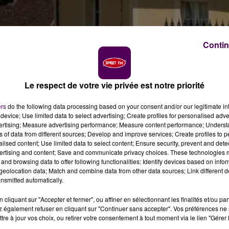
Contin
Le respect de votre vie privée est notre priorité
ers
do the following data processing based on your consent and/or our legitimate int
device; Use limited data to select advertising; Create profiles for personalised adver
vertising; Measure advertising performance; Measure content performance; Unders
ns of data from different sources; Develop and improve services; Create profiles to 
alised content; Use limited data to select content; Ensure security, prevent and detect
che, ont reçu le label "Petite Cité de Caractère", a
ertising and content; Save and communicate privacy choices. These technologies
années maintenant, que La Perrière, Saint-Céneri-le-
and browsing data to offer following functionalities: Identify devices based on infor
eolocation data; Match and combine data from other data sources; Link different de
nsmitted automatically.
te au milieu des années 1970 en Bretagne, pour valorise
cliquant sur "Accepter et fermer", ou affiner en sélectionnant les finalités et/ou pa
 également refuser en cliquant sur "Continuer sans accepter". Vos préférences ne 
atrimoine. Avec comme objectif de mobiliser les volontés
tre à jour vos choix, ou retirer votre consentement à tout moment via le lien "Gérer 
s, grands ou petits, et d’en faire un axe de développeme