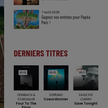
7 août 2026
Gagnez vos entrées pour Papéa
Parc !
DERNIERS TITRES
8h19
8h19
8h15
8h15
8h11
8h11
OFENBACH &
SOPRANO
EAGLE EYE
Coeurdonnier
STARSAILOR
CHERRY
Four To The
Save Tonight
Floor