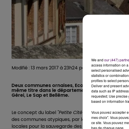
We and
our (447) partn
access information on a 
Modifié : 13 mars 2017 à 23h24 par Emilien Borderie
select personalised ad
statistics or combinatio
profiles to select person
Deux communes ornaises, Ecouché et Longny-au-Per
Deliver and present adv
même titre dans le département, il y a quelques 
data such as IP address 
Gérei, Le Sap et Bellême.
requested; Use precise g
based on information tra
Le concept du label
"Petite Cité de Caractère"
remon
Vous pouvez accepter en 
mes choix". Vous pouvez
des communes atypiques, par leur histoire et leur p
ce site. Vous pouvez met
locales pour la sauvegarde des bâtiments historique
bas de chaque page.