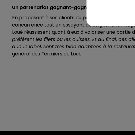
Un partenariat gagnant-gagnant
En proposant à ses clients du poulet labélisé,
"McDo
concurrence tout en essayant de soigner une image
Loué réussissent quant à eux à valoriser une partie d
préfèrent les filets ou les cuisses. Et au final, ces 
aucun label, sont très bien adaptées à la restaurat
général des Fermiers de Loué.