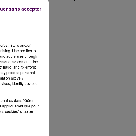
uer sans accepter
st
erest: Store and/or
tising; Use profiles to
e
tand audiences through
personalise content; Use
 fraud, and fix errors;
 may process personal
mation actively
vices; Identify devices
us
rtenaires dans "Gérer
s'appliqueront que pour
les cookies" situé en