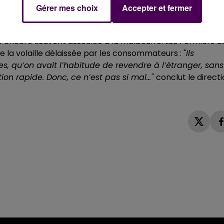
Gérer mes choix
Accepter et fermer
"
poursuit sa montée en gamme pour se différencier de l
 encore souvent associée à la malbouffe. Les Fermiers d
e la volaille délaissée par les consommateurs : "
Ils
ailes, qu’on avait l’habitude de revendre à l’étranger, sans
ion rapide. Donc, ce n’est pas si mal…"
conclut le direct