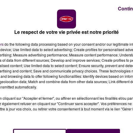
Contin
rmiers de Loué et McDonald's remettent le couvert. La
aîne de restauration rapide en ailes de poulet. Le
l'Agriculture, à Paris.
Le respect de votre vie privée est notre priorité
ald's. La coopérative sarthoise et la multinationale du fa
ers
do the following data processing based on your consent and/or our legitimate int
 au Salon de l’Agriculture, porte de Versailles à Paris. Un
device; Use limited data to select advertising; Create profiles for personalised adver
de
"wings"
dans les restaurants de la chaîne. Il faut dire qu
vertising; Measure advertising performance; Measure content performance; Unders
ation ponctuelle qui devait durer six semaines, mais les
ns of data from different sources; Develop and improve services; Create profiles to 
alised content; Use limited data to select content; Ensure security, prevent and detect
! Une réussite inattendue qui justifie ce nouveau
ertising and content; Save and communicate privacy choices. These technologies
recteur général des Fermiers de Loué.
and browsing data to offer following functionalities: Identify devices based on infor
eolocation data; Match and combine data from other data sources; Link different de
nsmitted automatically.
 dernier, ces
"chicken wings"
Label Rouge étaient revend
cliquant sur "Accepter et fermer", ou affiner en sélectionnant les finalités et/ou pa
duit haut de gamme qui a séduit les clients de l’enseigne
 également refuser en cliquant sur "Continuer sans accepter". Vos préférences ne 
é de retrouver des ailes un peu plus charnues. Cela ne
tre à jour vos choix, ou retirer votre consentement à tout moment via le lien "Gérer 
uellement puisque les poulets élevés en Sarthe et en
e bonnes conditions"
explique fièrement Yves de La