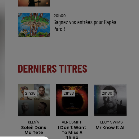
20h00
Gagnez vos entrées pour Papéa
Parc !
DERNIERS TITRES
21h38
21h38
21h33
21h33
21h30
21h30
KEEN'V
AEROSMITH
TEDDY SWIMS
Soleil Dans
I Don't Want
Mr Know It All
Ma Tete
To Miss A
Thing