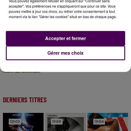
Vous pouvez également refuser en cliquant sur "Continuer sans
accepter". Vos préférences ne s'appliqueront que pour ce site. Vous
pouvez mettre à jour vos choix, ou retirer votre consentement à tout
moment via le lien "Gérer les cookies" situé en bas de chaque page.
11 juillet 2026
Inscrivez-vous au casting The Voice & The Voice
Kids !
Accepter et fermer
7 août 2026
Gérer mes choix
Gagnez vos entrées pour Papéa Parc !
DERNIERS TITRES
12h03
12h03
11h56
11h56
11h54
11h54