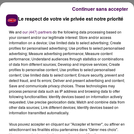
courant. Les faits se sont produits ce mardi 28 mars
Continuer sans accepter
vers 16h :
"On a vu un homme qui a pris la fuite à
Le respect de votre vie privée est notre priorité
pied, avec un sac à dos blanc, rapidement pris en
chasse par les gendarmes"
raconte une adolescente
We and
our (447) partners
do the following data processing based on
qui se trouvait à proximité.
your consent and/or our legitimate interest: Store and/or access
information on a device; Use limited data to select advertising; Create
profiles for personalised advertising; Use profiles to select personalised
advertising; Measure advertising performance; Measure content
performance; Understand audiences through statistics or combinations
of data from different sources; Develop and improve services; Create
profiles to personalise content; Use profiles to select personalised
content; Use limited data to select content; Ensure security, prevent and
detect fraud, and fix errors; Deliver and present advertising and content;
Save and communicate privacy choices. These technologies may
process personal data such as IP address and browsing data to offer
following functionalities: Identify devices based on information actively
requested; Use precise geolocation data; Match and combine data from
À LA UNE
other data sources; Link different devices; Identify devices based on
information transmitted automatically.
7 août 2026
Vous pouvez accepter en cliquant sur "Accepter et fermer", ou affiner en
Gagnez vos pass pour le V and B Fest' 2026 !
sélectionnant les finalités et/ou partenaires dans "Gérer mes choix".