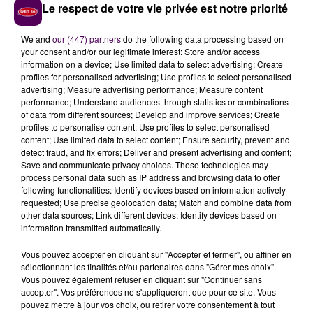
transfusions toujours très importants, la démarche
Le respect de votre vie privée est notre priorité
est vivement conseillée.
We and
our (447) partners
do the following data processing based on
your consent and/or our legitimate interest: Store and/or access
information on a device; Use limited data to select advertising; Create
profiles for personalised advertising; Use profiles to select personalised
advertising; Measure advertising performance; Measure content
performance; Understand audiences through statistics or combinations
of data from different sources; Develop and improve services; Create
profiles to personalise content; Use profiles to select personalised
content; Use limited data to select content; Ensure security, prevent and
detect fraud, and fix errors; Deliver and present advertising and content;
Save and communicate privacy choices. These technologies may
process personal data such as IP address and browsing data to offer
À LA UNE
following functionalities: Identify devices based on information actively
requested; Use precise geolocation data; Match and combine data from
other data sources; Link different devices; Identify devices based on
7 août 2026
information transmitted automatically.
Gagnez vos pass pour le V and B Fest' 2026 !
Vous pouvez accepter en cliquant sur "Accepter et fermer", ou affiner en
sélectionnant les finalités et/ou partenaires dans "Gérer mes choix".
Vous pouvez également refuser en cliquant sur "Continuer sans
accepter". Vos préférences ne s'appliqueront que pour ce site. Vous
11 juillet 2026
pouvez mettre à jour vos choix, ou retirer votre consentement à tout
Inscrivez-vous au casting The Voice & The Voice