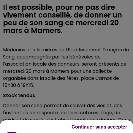
Il est possible, pour ne pas dire
vivement conseillé, de donner un
peu de son sang ce mercredi 20
mars à Mamers.
Médecins et infirmières de l'Etablissement Français du
Sang, accompagnés par les bénévoles de
l'association locale des donneurs, seront présents ce
mercredi 20 mars à Mamers pour une collecte
organisée dans la salle des fêtes, place Carnot de
15h30 à 19h15.
Stock tendus
Donner son sang permet de sauver des vies et, dès
l'instant où on respecte certains critères d'âge, de
poids et de santé, c'est absolument sans danger. Dans
Continuer sans accepter
un contexte de stocks limités face à des besoins en