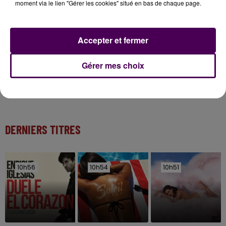
moment via le lien "Gérer les cookies" situé en bas de chaque page.
Kids !
7 août 2026
Accepter et fermer
Gagnez vos entrées pour Papéa Parc !
Gérer mes choix
DERNIERS TITRES
10h56
10h56
10h54
10h54
10h51
10h51