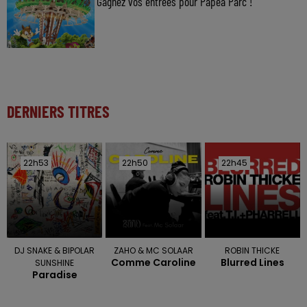
Gagnez vos entrées pour Papéa Parc !
DERNIERS TITRES
22h53
22h53
22h50
22h50
22h45
22h45
DJ SNAKE & BIPOLAR
ZAHO & MC SOLAAR
ROBIN THICKE
Comme Caroline
Blurred Lines
SUNSHINE
Paradise