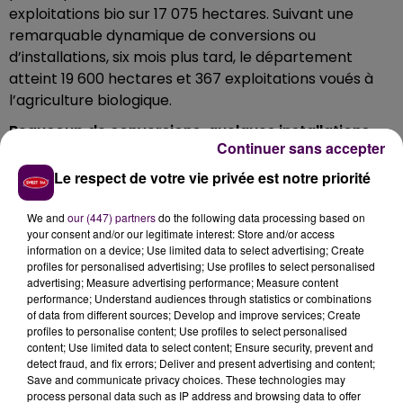
exploitations bio sur 17 075 hectares. Suivant une
remarquable dynamique de conversions ou
d’installations, six mois plus tard, le département
atteint 19 600 hectares et 367 exploitations voués à
l’agriculture biologique.
Beaucoup de conversions, quelques installations
Continuer sans accepter
Sur un an, entre mai 2016 et mai 2017, le terroir
Le respect de votre vie privée est notre priorité
mayennais a connu
"la mise en conversion bio de 37
exploitations déjà existantes dont 19 en lait, sept
We and
our (447) partners
do the following data processing based on
installations avec conversion de l’outil repris et huit
your consent and/or our legitimate interest: Store and/or access
reprises d’exploitations déjà bio ou entrées dans une
information on a device; Use limited data to select advertising; Create
profiles for personalised advertising; Use profiles to select personalised
structure familiale bio"
précise la Chambre
advertising; Measure advertising performance; Measure content
d’agriculture départementale.
performance; Understand audiences through statistics or combinations
of data from different sources; Develop and improve services; Create
Retrouvez sur
cette carte
, commune par commune,
profiles to personalise content; Use profiles to select personalised
les exploitations bio mayennaises !
content; Use limited data to select content; Ensure security, prevent and
detect fraud, and fix errors; Deliver and present advertising and content;
Save and communicate privacy choices. These technologies may
process personal data such as IP address and browsing data to offer