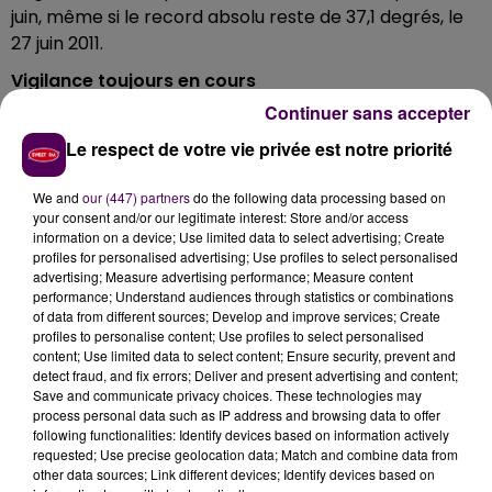
juin, même si le record absolu reste de 37,1 degrés, le
27 juin 2011.
Vigilance toujours en cours
Continuer sans accepter
Ce mercredi, la Sarthe comme 65 autres
départements français reste en vigilance orange
Le respect de votre vie privée est notre priorité
canicule. Les valeurs devraient être comprises entre
35 et 37 degrés au plus fort de l’après-midi. Selon
We and
our (447) partners
do the following data processing based on
your consent and/or our legitimate interest: Store and/or access
Météo France, le mercure devrait repasser sous la
information on a device; Use limited data to select advertising; Create
barre symbolique des 30 degrés à compter de ce
profiles for personalised advertising; Use profiles to select personalised
vendredi. En attendant, la qualité de l’air est aussi
advertising; Measure advertising performance; Measure content
performance; Understand audiences through statistics or combinations
médiocre.
of data from different sources; Develop and improve services; Create
profiles to personalise content; Use profiles to select personalised
content; Use limited data to select content; Ensure security, prevent and
detect fraud, and fix errors; Deliver and present advertising and content;
Save and communicate privacy choices. These technologies may
process personal data such as IP address and browsing data to offer
following functionalities: Identify devices based on information actively
requested; Use precise geolocation data; Match and combine data from
other data sources; Link different devices; Identify devices based on