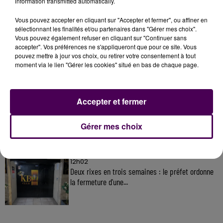
information transmitted automatically.
Vous pouvez accepter en cliquant sur "Accepter et fermer", ou affiner en
sélectionnant les finalités et/ou partenaires dans "Gérer mes choix".
À LA UNE
Vous pouvez également refuser en cliquant sur "Continuer sans
accepter". Vos préférences ne s'appliqueront que pour ce site. Vous
pouvez mettre à jour vos choix, ou retirer votre consentement à tout
31 juillet 2026
moment via le lien "Gérer les cookies" situé en bas de chaque page.
Gagnez vos entrées à Terra Botanica !
Accepter et fermer
11 juillet 2026
Inscrivez-vous au casting The Voice & The Voice
Gérer mes choix
Kids !
12h02
Deux rixes en trois semaines : le préfet ordonne
la fermeture d'une...