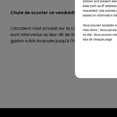
Deliver and present adv
data such as IP address 
requested; Use precise g
Chute de scooter ce vendredi 21 juillet à Montfort-
based on information tra
Vous pouvez accepter en 
L'accident s'est produit sur la commune de Montfort-
mes choix". Vous pouvez
sont intervenus
au lieu-dit de Saussaye suite à une
ce site. Vous pouvez met
bas de chaque page.
guidon a été évacuée jusqu'à l'hôpital d'Angers. La vi