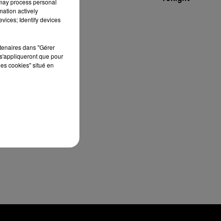
 may process personal
mation actively
vices; Identify devices
rtenaires dans "Gérer
s
s'appliqueront que pour
les cookies" situé en