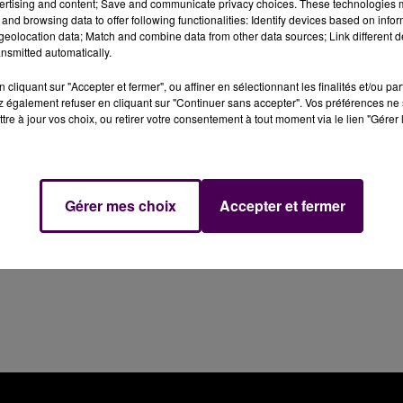
ertising and content; Save and communicate privacy choices. These technologies
and browsing data to offer following functionalities: Identify devices based on infor
eolocation data; Match and combine data from other data sources; Link different de
le-Gesnois : l'accident a fait un blessé grave.
nsmitted automatically.
cliquant sur "Accepter et fermer", ou affiner en sélectionnant les finalités et/ou pa
le-Gesnois ce vendredi 21 juillet : vers 0h05, les pompier
 également refuser en cliquant sur "Continuer sans accepter". Vos préférences ne 
 chute de scooter. Gravement blessé, l'homme qui était au
tre à jour vos choix, ou retirer votre consentement à tout moment via le lien "Gérer 
ctime, domiciliée à Sillé-le-Philippe, est âgée de 37 ans.
Gérer mes choix
Accepter et fermer