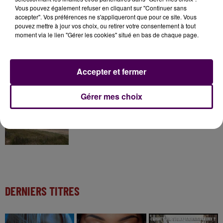
7 août 2026
Vous pouvez également refuser en cliquant sur "Continuer sans
Gagnez vos pass pour le V and B Fest' 2026 !
accepter". Vos préférences ne s'appliqueront que pour ce site. Vous
pouvez mettre à jour vos choix, ou retirer votre consentement à tout
moment via le lien "Gérer les cookies" situé en bas de chaque page.
11 juillet 2026
Inscrivez-vous au casting The Voice & The Voice
Accepter et fermer
Kids !
Gérer mes choix
18h36
Une femme d'une soixantaine d'années morte
noyée dans le Calvados
DERNIERS TITRES