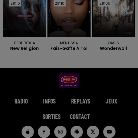
21h16
21h16
21h10
21h10
21h06
21h06
BEBE REXHA
MENTISSA
OASIS
New Religion
Fais-Gaffe À Toi
Wonderwall
RADIO
INFOS
REPLAYS
JEUX
SORTIES
CONTACT