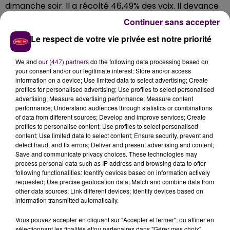
dimanche soir. Il a récolté 46,49% des voix. Il devance
la liste Divers gauche emmenée par Serge Delavallée,
Continuer sans accepter
avec 38,69%, et Gérard Latinier, du Rassemblement
Le respect de votre vie privée est notre priorité
National, à 14,82%. Et à L'Aigle comme partout en
France, l'abstention a battu un record, en pleine
We and
our (447) partners
do the following data processing based on
épidémie de Covid-19. Elle s'établit à
58,45% dans la
your consent and/or our legitimate interest: Store and/or access
cité aiglonne.
information on a device; Use limited data to select advertising; Create
profiles for personalised advertising; Use profiles to select personalised
advertising; Measure advertising performance; Measure content
performance; Understand audiences through statistics or combinations
of data from different sources; Develop and improve services; Create
profiles to personalise content; Use profiles to select personalised
content; Use limited data to select content; Ensure security, prevent and
detect fraud, and fix errors; Deliver and present advertising and content;
Save and communicate privacy choices. These technologies may
process personal data such as IP address and browsing data to offer
following functionalities: Identify devices based on information actively
requested; Use precise geolocation data; Match and combine data from
other data sources; Link different devices; Identify devices based on
À LA UNE
information transmitted automatically.
Vous pouvez accepter en cliquant sur "Accepter et fermer", ou affiner en
sélectionnant les finalités et/ou partenaires dans "Gérer mes choix".