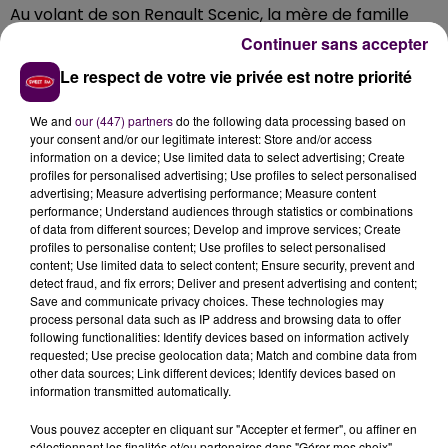
Au volant de son Renault Scenic, la mère de famille
concernée a expliqué qu’elle était
"pressée d’amener
Continuer sans accepter
son enfant au sport du mercredi après-midi"
précise
Le respect de votre vie privée est notre priorité
le lieutenant Prieur, commandant en second de
l’EDSR. La contrevenante, qui s’est vu retirer son
We and
our (447) partners
do the following data processing based on
permis sur le champ, sera en outre convoquée
your consent and/or our legitimate interest: Store and/or access
prochainement devant un tribunal.
information on a device; Use limited data to select advertising; Create
profiles for personalised advertising; Use profiles to select personalised
advertising; Measure advertising performance; Measure content
performance; Understand audiences through statistics or combinations
of data from different sources; Develop and improve services; Create
profiles to personalise content; Use profiles to select personalised
content; Use limited data to select content; Ensure security, prevent and
detect fraud, and fix errors; Deliver and present advertising and content;
Save and communicate privacy choices. These technologies may
process personal data such as IP address and browsing data to offer
following functionalities: Identify devices based on information actively
requested; Use precise geolocation data; Match and combine data from
other data sources; Link different devices; Identify devices based on
information transmitted automatically.
À LA UNE
Vous pouvez accepter en cliquant sur "Accepter et fermer", ou affiner en
sélectionnant les finalités et/ou partenaires dans "Gérer mes choix".