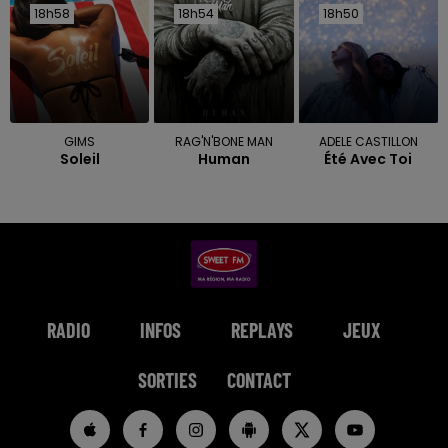
18h58
18h58
18h54
18h54
18h50
18h50
GIMS
RAG'N'BONE MAN
ADELE CASTILLON
Soleil
Human
Été Avec Toi
RADIO
INFOS
REPLAYS
JEUX
SORTIES
CONTACT