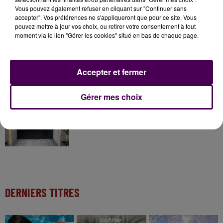
31 juillet 2026
Vous pouvez également refuser en cliquant sur "Continuer sans
Gagnez vos entrées à Terra Botanica !
accepter". Vos préférences ne s'appliqueront que pour ce site. Vous
pouvez mettre à jour vos choix, ou retirer votre consentement à tout
moment via le lien "Gérer les cookies" situé en bas de chaque page.
11 juillet 2026
Inscrivez-vous au casting The Voice & The Voice
Accepter et fermer
Kids !
Gérer mes choix
12h02
Deux rixes en trois semaines : le préfet ordonne
la fermeture d'une...
DERNIERS TITRES