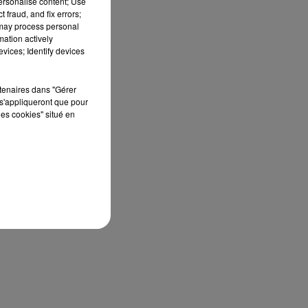
personalise content; Use
 fraud, and fix errors;
r
 may process personal
mation actively
vices; Identify devices
rtenaires dans "Gérer
s'appliqueront que pour
les cookies" situé en
s