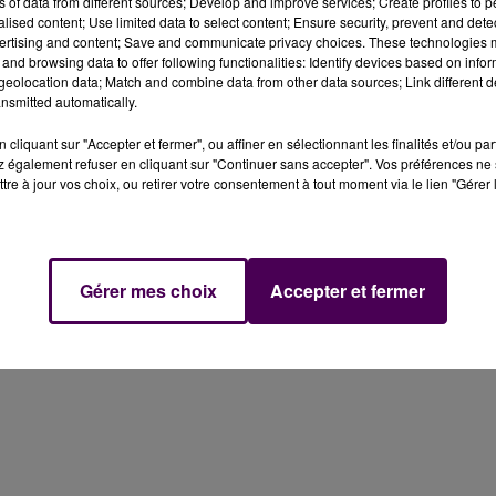
ns of data from different sources; Develop and improve services; Create profiles to 
alised content; Use limited data to select content; Ensure security, prevent and detect
r les routes : les gendarmes de la Sarthe indiquent avoi
ertising and content; Save and communicate privacy choices. These technologies
journée.
and browsing data to offer following functionalities: Identify devices based on infor
eolocation data; Match and combine data from other data sources; Link different de
nsmitted automatically.
in ce jeudi 1er mars : un épisode de verglas et de chutes
 et rendu les conditions de circulation parfois très
cliquant sur "Accepter et fermer", ou affiner en sélectionnant les finalités et/ou pa
 également refuser en cliquant sur "Continuer sans accepter". Vos préférences ne 
l'intervention de la gendarmerie mobilisant une
tre à jour vos choix, ou retirer votre consentement à tout moment via le lien "Gérer 
ux routier et autoroutier"
résume le groupement sarthoi
ipalement agit de poids-lourds bloqués, d'accidents
entravant les chaussées.
Gérer mes choix
Accepter et fermer