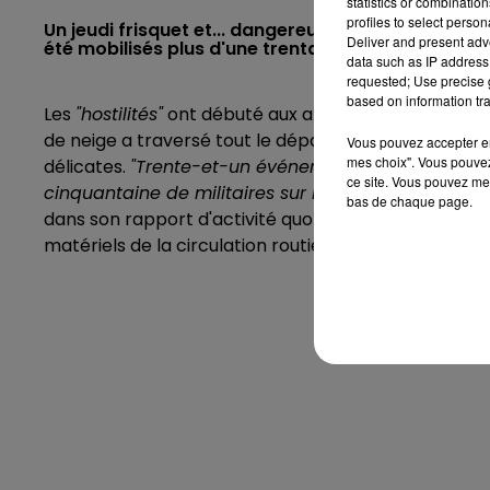
statistics or combinatio
profiles to select person
Un jeudi frisquet et... dangereusement glissant su
Deliver and present adv
été mobilisés plus d'une trentaine de fois dans la 
data such as IP address 
requested; Use precise g
based on information tra
Les
"hostilités"
ont débuté aux alentours de 3h du mat
de neige a traversé tout le département de la Sarthe
Vous pouvez accepter en 
mes choix". Vous pouvez
délicates.
"Trente-et-un événements ont nécessité 
ce site. Vous pouvez met
cinquantaine de militaires sur l’ensemble des résea
bas de chaque page.
dans son rapport d'activité quotidien. Il s'est princ
matériels de la circulation routière et d'obstacles 