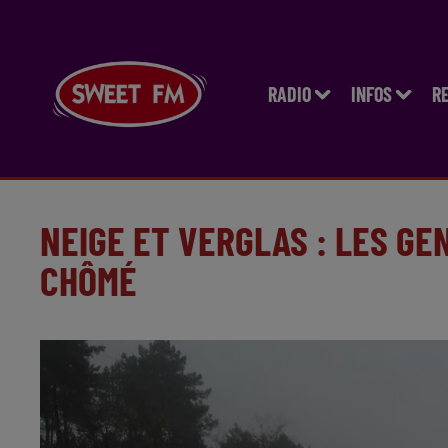
RADIO
INFOS
R
NEIGE ET VERGLAS : LES G
CHÔMÉ