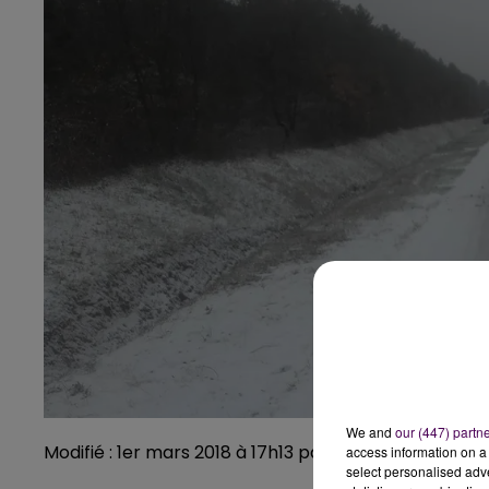
We and
our (447) partn
Modifié : 1er mars 2018 à 17h13 par Emilien Borderie
access information on a 
select personalised ad