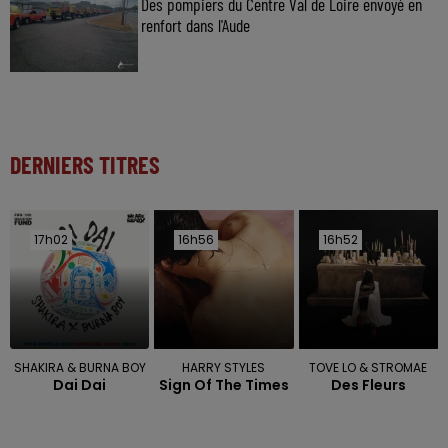
Des pompiers du Centre Val de Loire envoyé en
renfort dans l'Aude
DERNIERS TITRES
17h02
17h02
16h56
16h56
16h52
16h52
SHAKIRA & BURNA BOY
HARRY STYLES
TOVE LO & STROMAE
Dai Dai
Sign Of The Times
Des Fleurs