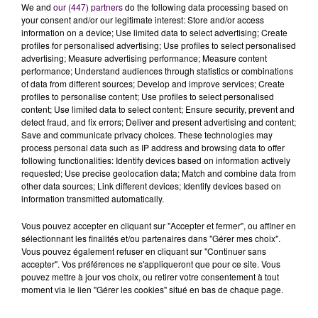
We and
our (447) partners
do the following data processing based on
Cependant,
toutes les méthodes contraceptives ne
your consent and/or our legitimate interest: Store and/or access
information on a device; Use limited data to select advertising; Create
seront pas concernées par cette prise en charge
à
profiles for personalised advertising; Use profiles to select personalised
100% de l’Assurance maladie, ce que regrette Sarah
advertising; Measure advertising performance; Measure content
Kherbouche-Sassi :
"Pour l’anneau vaginal, le patch
performance; Understand audiences through statistics or combinations
of data from different sources; Develop and improve services; Create
contraceptif, l’implant, il faut une part mutuelle qui
profiles to personalise content; Use profiles to select personalised
est quand même assez importante, alors que les
content; Use limited data to select content; Ensure security, prevent and
jeunes majeurs n’en ont pas forcément ou sont sur
detect fraud, and fix errors; Deliver and present advertising and content;
Save and communicate privacy choices. These technologies may
celle de leurs parents".
Le Planning familial milite
process personal data such as IP address and browsing data to offer
donc pour une extension
de la mesure aux moyens
following functionalities: Identify devices based on information actively
précédemment cités, et plus globalement pour une
requested; Use precise geolocation data; Match and combine data from
other data sources; Link different devices; Identify devices based on
prise en charge généralisée,
visant toutes les
information transmitted automatically.
femmes
âgées de plus de 25 ans.
Vous pouvez accepter en cliquant sur "Accepter et fermer", ou affiner en
sélectionnant les finalités et/ou partenaires dans "Gérer mes choix".
Sarah Kherbouche-Sassi - Planning familial de
Vous pouvez également refuser en cliquant sur "Continuer sans
Rouen
accepter". Vos préférences ne s'appliqueront que pour ce site. Vous
pouvez mettre à jour vos choix, ou retirer votre consentement à tout
moment via le lien "Gérer les cookies" situé en bas de chaque page.