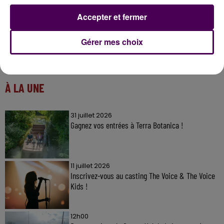
Accepter et fermer
Gérer mes choix
À LA UNE
31 juillet 2026
Gagnez vos entrées à Terra Botanica !
11 juillet 2026
Inscrivez-vous au casting The Voice & The Voice
Kids !
12h00