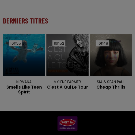
DERNIERS TITRES
16h55
16h55
16h52
16h52
16h48
16h48
NIRVANA
MYLENE FARMER
SIA & SEAN PAUL
Smells Like Teen
C'est À Qui Le Tour
Cheap Thrills
Spirit