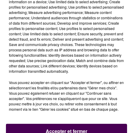
information on a device; Use limited data to select advertising; Create
quoi".
Et à l’instar de ce qui existe déjà sur les sites de
profiles for personalised advertising; Use profiles to select personalised
covoiturage, un utilisateur déterminera les conditions
advertising; Measure advertising performance; Measure content
performance; Understand audiences through statistics or combinations
du trajet de copiétonnage (horaires, lieu de rendez-
of data from different sources; Develop and improve services; Create
vous, etc.).
profiles to personalise content; Use profiles to select personalised
content; Use limited data to select content; Ensure security, prevent and
detect fraud, and fix errors; Deliver and present advertising and content;
Jeoffrey Trébot et Malick Diagne
Save and communicate privacy choices. These technologies may
process personal data such as IP address and browsing data to offer
following functionalities: Identify devices based on information actively
UNE VERSION BÊTA À L’AUTOMNE
requested; Use precise geolocation data; Match and combine data from
other data sources; Link different devices; Identify devices based on
Ambitieuse et désirant toucher un très large public,
information transmitted automatically.
une
première version de l’appli sera en test dès cet
Vous pouvez accepter en cliquant sur "Accepter et fermer", ou affiner en
automne
,
"pour voir comment ça se passe",
indique
sélectionnant les finalités et/ou partenaires dans "Gérer mes choix".
Jeoffrey Trébot.
"Si les utilisateurs apprécient le
Vous pouvez également refuser en cliquant sur "Continuer sans
concept, on commencera alors à démarcher les
accepter". Vos préférences ne s'appliqueront que pour ce site. Vous
pouvez mettre à jour vos choix, ou retirer votre consentement à tout
lieux de soirées pour présenter Waynna".
Sa
mise en
moment via le lien "Gérer les cookies" situé en bas de chaque page.
service auprès du grand public
est, elle, prévue à
l'horizon
début 2021
. Dans un premier temps à Rouen,
mais les deux amis espèrent séduire assez
Accepter et fermer