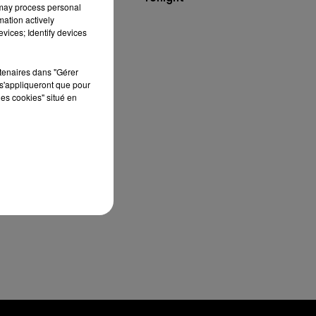
 may process personal
mation actively
vices; Identify devices
rtenaires dans "Gérer
en
s'appliqueront que pour
les cookies" situé en