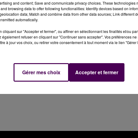
ertising and content; Save and communicate privacy choices. These technologies
ures de la matinée, ce mercredi 2 août sur la D338 à
and browsing data to offer following functionalities: Identify devices based on infor
eolocation data; Match and combine data from other data sources; Link different de
nsmitted automatically.
avant 2h du matin à Beaumont-Pied-de-Boeuf : un accident
cliquant sur "Accepter et fermer", ou affiner en sélectionnant les finalités et/ou pa
 lieu-dit de La Richardière, impliquant une voiture, seule 
 également refuser en cliquant sur "Continuer sans accepter". Vos préférences ne 
tre à jour vos choix, ou retirer votre consentement à tout moment via le lien "Gérer 
 de 24 ans, qui n'a pas survécu à ses blessures et dont le
Gérer mes choix
Accepter et fermer