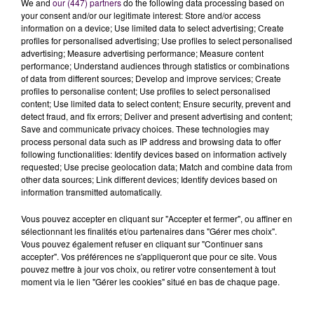
c’est que ce sont les fabricants eux-mêmes qui
We and
our (447) partners
do the following data processing based on
your consent and/or our legitimate interest: Store and/or access
déterminent la note qu’ils attribuent à leurs propres
information on a device; Use limited data to select advertising; Create
produits.
"Il faut espérer que les constructeurs jouent
profiles for personalised advertising; Use profiles to select personalised
le jeu
. Après, on peut faire confiance aux
advertising; Measure advertising performance; Measure content
performance; Understand audiences through statistics or combinations
associations de consommateurs pour surveiller que
of data from different sources; Develop and improve services; Create
les règles sont respectées"
explique-t-il.
profiles to personalise content; Use profiles to select personalised
content; Use limited data to select content; Ensure security, prevent and
detect fraud, and fix errors; Deliver and present advertising and content;
Florent Catteau
Save and communicate privacy choices. These technologies may
process personal data such as IP address and browsing data to offer
following functionalities: Identify devices based on information actively
L’indice de réparabilité découle directement de la
loi
requested; Use precise geolocation data; Match and combine data from
anti-gaspillage du 10 février 2020
. Pour que le produit
other data sources; Link different devices; Identify devices based on
ait une note élevée, il faut notamment que les
information transmitted automatically.
composants ne soient pas soudés entre-eux, qu'il soit
Vous pouvez accepter en cliquant sur "Accepter et fermer", ou affiner en
possible d'avoir une fiche technique
de l'appareil ou
sélectionnant les finalités et/ou partenaires dans "Gérer mes choix".
encore que les pièces détachées soient facilement
Vous pouvez également refuser en cliquant sur "Continuer sans
accepter". Vos préférences ne s'appliqueront que pour ce site. Vous
trouvables.
pouvez mettre à jour vos choix, ou retirer votre consentement à tout
moment via le lien "Gérer les cookies" situé en bas de chaque page.