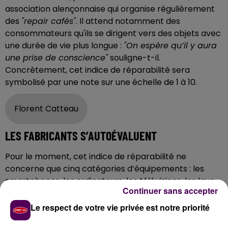
association alençonnaise qui organise régulièrement
des
"repair cafés"
. Il attend notamment des
consommateurs qu'ils se dirigent vers des objets avec
une durée de vie plus longue :
"On espère qu’il y aura
une prise de conscience"
souligne-t-il.
Concrètement, cet indice de réparabilité sera
symbolisé par une note sur une échelle de 1 à 10.
Florent Catteau
LES FABRICANTS S’AUTOÉVALUENT
Pour le moment, cet indice de réparabilité ne
concerne que cinq catégories d’équipements : les
smartphones, les ordinateurs, les télévisions, les lave-
Continuer sans accepter
linge à hublot et les tondeuses électriques.
"Mais ce
système de notation est voué à s’étendre au plus
Le respect de votre vie privée est notre priorité
d’appareils possible"
affirme Florent Catteau. Le hic,