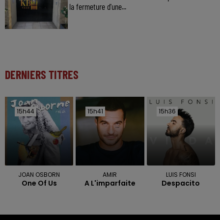
la fermeture d'une...
DERNIERS TITRES
15h44
15h44
15h41
15h41
15h36
15h36
JOAN OSBORN
AMIR
LUIS FONSI
One Of Us
A L'imparfaite
Despacito