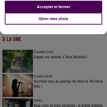
Accepter et fermer
Gérer mes choix
À LA UNE
31 juillet 2026
Gagnez vos entrées à Terra Botanica !
11 juillet 2026
Inscrivez-vous au casting The Voice & The Voice
Kids !
12h02
Deux rixes en trois semaines : le préfet ordonne