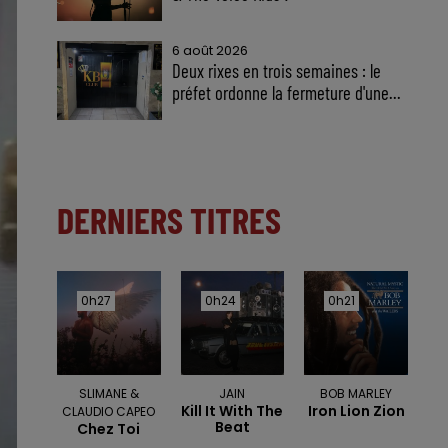
6 août 2026
Deux rixes en trois semaines : le
préfet ordonne la fermeture d'une...
DERNIERS TITRES
0h27
0h27
0h24
0h24
0h21
0h21
SLIMANE &
JAIN
BOB MARLEY
Kill It With The
Iron Lion Zion
CLAUDIO CAPEO
Beat
Chez Toi