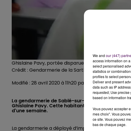
We and
our (447) partn
access information on a 
Ghislaine Pavy, portée disparue dans le secteur de
select personalised ad
Crédit :
Gendarmerie de la Sarthe
statistics or combinatio
profiles to select person
Deliver and present adv
Modifié : 28 avril 2020 à 11h20 par Julien Dubois
data such as IP address 
requested; Use precise g
based on information tra
La gendarmerie de Sablé-sur-Sarthe vient de lanc
Ghislaine Pavy. Cette habitante de la commune, âg
Vous pouvez accepter en 
d'une semaine.
mes choix". Vous pouvez
ce site. Vous pouvez met
bas de chaque page.
La gendarmerie a déployé d’importants moyens de re