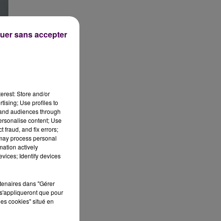
uer sans accepter
erest: Store and/or
tising; Use profiles to
tand audiences through
personalise content; Use
 fraud, and fix errors;
 may process personal
mation actively
vices; Identify devices
rtenaires dans "Gérer
s'appliqueront que pour
les cookies" situé en
on