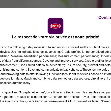
Contin
Le respect de votre vie privée est notre priorité
ers
do the following data processing based on your consent and/or our legitimate int
device; Use limited data to select advertising; Create profiles for personalised adver
 Sablé-sur-Sarthe
vertising; Measure advertising performance; Measure content performance; Unders
ns of data from different sources; Develop and improve services; Create profiles to 
alised content; Use limited data to select content; Ensure security, prevent and detect
ertising and content; Save and communicate privacy choices. These technologies
and browsing data to offer following functionalities: Identify devices based on infor
eolocation data; Match and combine data from other data sources; Link different de
nsmitted automatically.
er un appel à témoins pour tenter de retrouver
ée de 58 ans, n'a plus donné signe de vie depuis plus
cliquant sur "Accepter et fermer", ou affiner en sélectionnant les finalités et/ou pa
 également refuser en cliquant sur "Continuer sans accepter". Vos préférences ne 
tre à jour vos choix, ou retirer votre consentement à tout moment via le lien "Gérer 
cherche, ce lundi 27 avril, dans le cadre de la
"dispariti