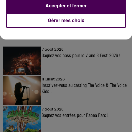
Accepter et fermer
Gérer mes choix
À LA UNE
7 août 2026
Gagnez vos pass pour le V and B Fest' 2026 !
11 juillet 2026
Inscrivez-vous au casting The Voice & The Voice
Kids !
7 août 2026
Gagnez vos entrées pour Papéa Parc !