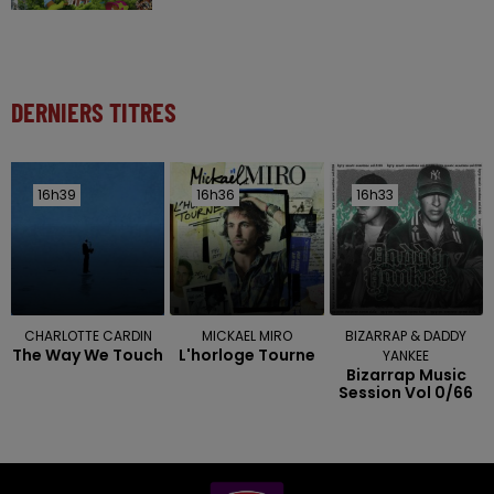
DERNIERS TITRES
16h39
16h39
16h36
16h36
16h33
16h33
CHARLOTTE CARDIN
MICKAEL MIRO
BIZARRAP & DADDY
The Way We Touch
L'horloge Tourne
YANKEE
Bizarrap Music
Session Vol 0/66