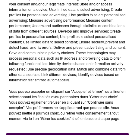
your consent and/or our legitimate interest: Store and/or access
d'identité et leur carte vitale. On recherche du
information on a device; Use limited data to select advertising; Create
personnel en
35 heures par semaine du lundi au
profiles for personalised advertising; Use profiles to select personalised
advertising; Measure advertising performance; Measure content
samedi p
our tout le mois de septembre au
performance; Understand audiences through statistics or combinations
minimum
dans les vergers à Oizé ou à Villaines-
of data from different sources; Develop and improve services; Create
sous-Malicorne, sachant que les conditions météo
profiles to personalise content; Use profiles to select personalised
content; Use limited data to select content; Ensure security, prevent and
peuvent obliger à modifier les dates de récolte"
. La
detect fraud, and fix errors; Deliver and present advertising and content;
Maison Leroy fait savoir qu'une p
ièce est réservée aux
Save and communicate privacy choices. These technologies may
saisonniers pour les repas du midi, mais qu'il n'y a
process personal data such as IP address and browsing data to offer
following functionalities: Identify devices based on information actively
pas
d'hébergement possible au sein de l'exploitation.
requested; Use precise geolocation data; Match and combine data from
Outre la journée de recrutement physique,
il est au
ssi
other data sources; Link different devices; Identify devices based on
information transmitted automatically.
possible d’envoyer candidature, CV et dates de
disponibilités via internet
à l'adresse rh@maison-
Vous pouvez accepter en cliquant sur "Accepter et fermer", ou affiner en
leroy
.fr.
sélectionnant les finalités et/ou partenaires dans "Gérer mes choix".
Vous pouvez également refuser en cliquant sur "Continuer sans
accepter". Vos préférences ne s'appliqueront que pour ce site. Vous
pouvez mettre à jour vos choix, ou retirer votre consentement à tout
moment via le lien "Gérer les cookies" situé en bas de chaque page.