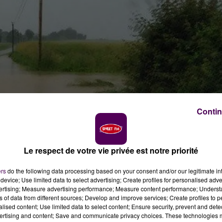
Contin
Le respect de votre vie privée est notre priorité
ers
do the following data processing based on your consent and/or our legitimate int
device; Use limited data to select advertising; Create profiles for personalised adver
vertising; Measure advertising performance; Measure content performance; Unders
ns of data from different sources; Develop and improve services; Create profiles to 
alised content; Use limited data to select content; Ensure security, prevent and detect
ertising and content; Save and communicate privacy choices. These technologies
ômé ce lundi 11 juin sur le front des inondations.