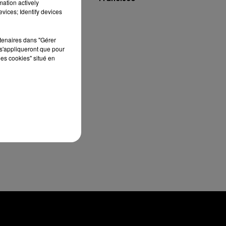
mation actively
vices; Identify devices
a
es
rtenaires dans "Gérer
s'appliqueront que pour
les cookies" situé en