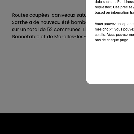
data such as IP address 
requested; Use precise g
based on information tra
Routes coupées, caniveaux saturés, caves inondées..
Sarthe a de nouveau été bombardé d'appels ce lundi 1
Vous pouvez accepter en 
sur un total de 52 communes. L'impact des orages s
mes choix". Vous pouvez
ce site. Vous pouvez met
Bonnétable et de Marolles-les-Braults.
bas de chaque page.