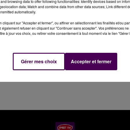
and browsing data to offer following functionalities: Identify devices based on infor
eolocation data; Match and combine data from other data sources; Link different de
nsmitted automatically.
. Le service départemental d'incendie et de secours de l
1 juin : à 17h30, 257 interventions avaient été enregistré
cliquant sur "Accepter et fermer", ou affiner en sélectionnant les finalités et/ou pa
'est notamment fait ressentir dans les secteurs de
 également refuser en cliquant sur "Continuer sans accepter". Vos préférences ne 
tre à jour vos choix, ou retirer votre consentement à tout moment via le lien "Gérer 
Gérer mes choix
Accepter et fermer