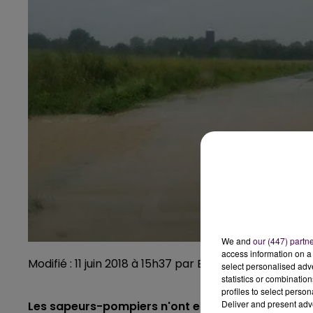
We and
our (447) partn
access information on a 
Modifié : 11 juin 2018 à 15h37 par Emilien Borderie
select personalised ad
statistics or combinatio
profiles to select person
Deliver and present adv
Les sapeurs-pompiers n'ont encore une fois pas ch