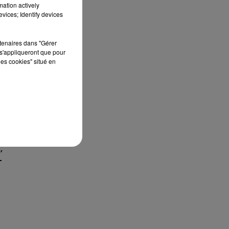
mation actively
vices; Identify devices
rtenaires dans "Gérer
s'appliqueront que pour
les cookies" situé en
,
-