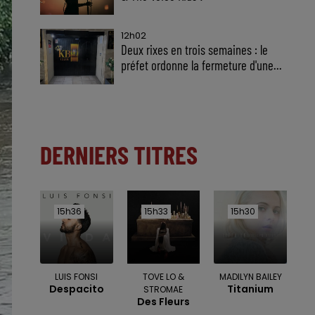
12h02
Deux rixes en trois semaines : le
préfet ordonne la fermeture d'une...
DERNIERS TITRES
15h36
15h36
15h33
15h33
15h30
15h30
LUIS FONSI
TOVE LO &
MADILYN BAILEY
Despacito
Titanium
STROMAE
Des Fleurs