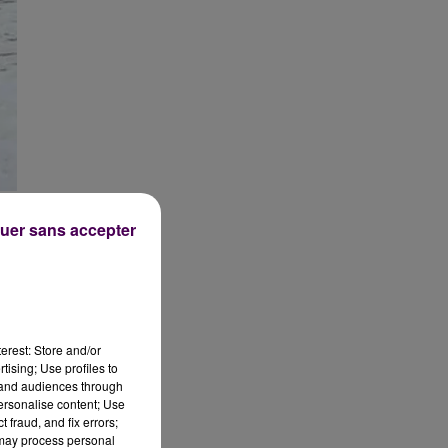
uer sans accepter
erest: Store and/or
tising; Use profiles to
tand audiences through
personalise content; Use
 fraud, and fix errors;
 may process personal