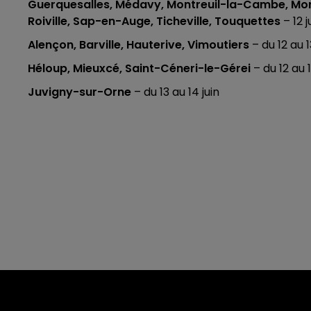
Guerquesalles, Médavy, Montreuil-la-Cambe, Mor
Roiville, Sap-en-Auge, Ticheville, Touquettes
– 12 j
Alençon, Barville, Hauterive, Vimoutiers
– du 12 au 1
Héloup, Mieuxcé, Saint-Céneri-le-Gérei
– du 12 au 1
Juvigny-sur-Orne
– du 13 au 14 juin