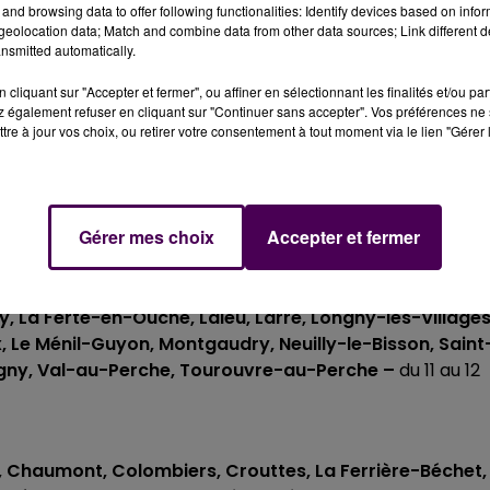
and browsing data to offer following functionalities: Identify devices based on infor
rche
- 28 mai
eolocation data; Match and combine data from other data sources; Link different de
nsmitted automatically.
n
cliquant sur "Accepter et fermer", ou affiner en sélectionnant les finalités et/ou pa
 également refuser en cliquant sur "Continuer sans accepter". Vos préférences ne 
tre à jour vos choix, ou retirer votre consentement à tout moment via le lien "Gérer 
e, Saint-Sulpice-sur-Risle
– du 10 au 11 juin
Gérer mes choix
Accepter et fermer
d, Camembert, Ceaucé, Le Chalange, Rives-d’Andaine,
 La Ferté-en-Ouche, Laleu, Larré, Longny-les-Villages
 Le Ménil-Guyon, Montgaudry, Neuilly-le-Bisson, Saint
igny, Val-au-Perche, Tourouvre-au-Perche –
du 11 au 12
, Chaumont, Colombiers, Crouttes, La Ferrière-Béchet,