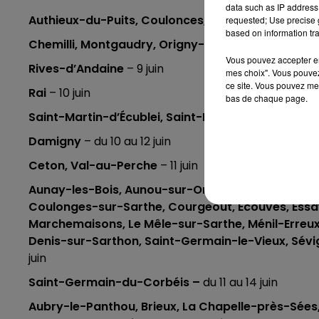
data such as IP address 
Authieux-du-Puits, Coulonces, Tourouvre-au-Pe
requested; Use precise g
based on information tra
Chemilli, Montgaudry, Origny-le-Roux, Suré
– 4 jui
Vous pouvez accepter en 
Rives-d’Andaine
– 9 juin
mes choix". Vous pouvez
ce site. Vous pouvez met
Rai
– 10 juin
bas de chaque page.
Saint-Martin-d’Écublei, Saint-Nicolas-de-Sommair
Damigny
– du 10 au 12 juin
Ceton, Val-au-Perche
– 11 juin
Aunay-les-Bois, Aunou-sur-Orne, Boitron, Bursar
Coulonges-sur-Sarthe, Courgeoût, Ecouves, Essay,
Marchemaisons, Le Mêle-sur-Sarthe, Ménil-Erreux,
Denis-sur-Sarthon, Saint-Germain-le-Vieux, Sév
juin
Saint-Germain-du-Corbéis –
du 11 au 14 juin
Aubry-le-Panthou, Brieux, La Chapelle-près-Sées