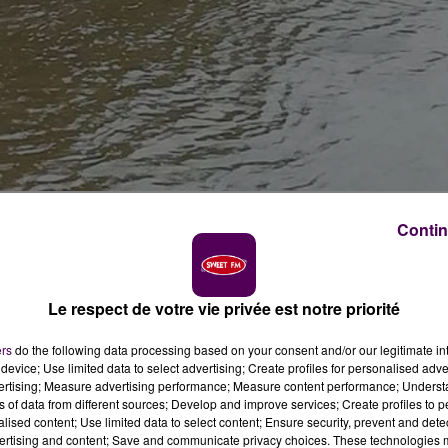
Contin
de catastrophe naturelle après les inondations et
é a été publié le mercredi 15 août au journal officiel.
Le respect de votre vie privée est notre priorité
ers
do the following data processing based on your consent and/or our legitimate int
uvoir s’accélérer. L’arrêté reconnaissant l’état de
device; Use limited data to select advertising; Create profiles for personalised adver
près les inondations et coulées de boues survenues au
vertising; Measure advertising performance; Measure content performance; Unders
ns of data from different sources; Develop and improve services; Create profiles to 
t
au journal officiel
.
alised content; Use limited data to select content; Ensure security, prevent and detect
ertising and content; Save and communicate privacy choices. These technologies
ernées :