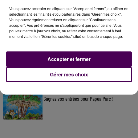
Vous pouvez accepter en cliquant sur "Accepter et fermer", ou affiner en
À LA UNE
sélectionnant les finalités et/ou partenaires dans "Gérer mes choix".
Vous pouvez également refuser en cliquant sur "Continuer sans
accepter". Vos préférences ne s'appliqueront que pour ce site. Vous
7 août 2026
pouvez mettre à jour vos choix, ou retirer votre consentement à tout
Gagnez vos pass pour le V and B Fest' 2026 !
moment via le lien "Gérer les cookies" situé en bas de chaque page.
Accepter et fermer
11 juillet 2026
Inscrivez-vous au casting The Voice & The Voice
Kids !
Gérer mes choix
7 août 2026
Gagnez vos entrées pour Papéa Parc !