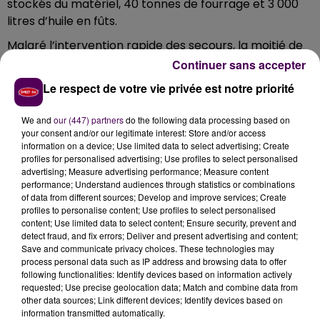
stockés du matériel, 40 tonnes de fourrage et 3 000
litres d’huile en fûts.
Malgré l’intervention rapide des secours, la moitié de
la bâtisse a été détruite. Pas de blessé à déplorer. Au
Continuer sans accepter
plus fort de l’intervention, quarante sapeurs-
Le respect de votre vie privée est notre priorité
pompiers se trouvaient sur les lieux, venus
notamment des casernes de Domfront, La Ferté-
We and
our (447) partners
do the following data processing based on
Macé et Alençon.
your consent and/or our legitimate interest: Store and/or access
information on a device; Use limited data to select advertising; Create
profiles for personalised advertising; Use profiles to select personalised
advertising; Measure advertising performance; Measure content
Crédit photo : Facebook SDIS 61
performance; Understand audiences through statistics or combinations
of data from different sources; Develop and improve services; Create
profiles to personalise content; Use profiles to select personalised
content; Use limited data to select content; Ensure security, prevent and
detect fraud, and fix errors; Deliver and present advertising and content;
Save and communicate privacy choices. These technologies may
process personal data such as IP address and browsing data to offer
following functionalities: Identify devices based on information actively
requested; Use precise geolocation data; Match and combine data from
other data sources; Link different devices; Identify devices based on
information transmitted automatically.