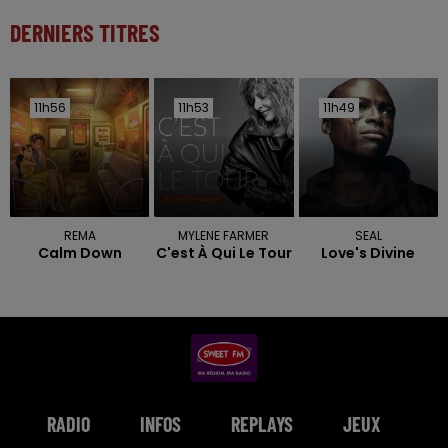
DERNIERS TITRES
11h56
11h56
11h53
11h53
11h49
11h49
REMA
MYLENE FARMER
SEAL
Calm Down
C'est À Qui Le Tour
Love's Divine
RADIO
INFOS
REPLAYS
JEUX