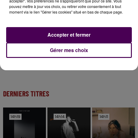
accepter". Vos préférences ne s'appliqueront que pour ce site. Vous
pouvez mettre à jour vos choix, ou retirer votre consentement à tout
11 juillet 2026
moment via le lien "Gérer les cookies" situé en bas de chaque page.
Inscrivez-vous au casting The Voice & The Voice
Kids !
Accepter et fermer
7 août 2026
Gagnez vos entrées pour Papéa Parc !
Gérer mes choix
DERNIERS TITRES
14h19
14h19
14h14
14h14
14h11
14h11