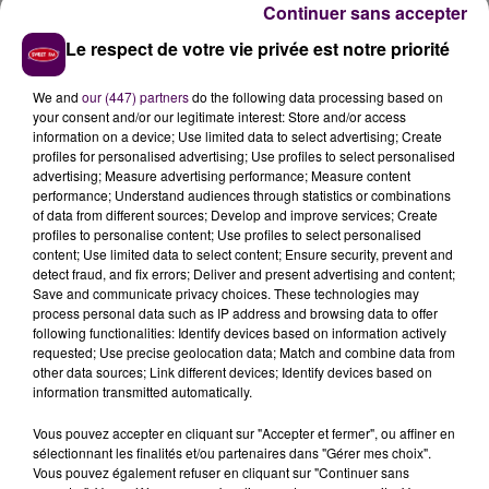
adolescent de 16 ans a été gravement blessé dans le
Continuer sans accepter
choc. Il a été pris en charge par les pompiers de
Le respect de votre vie privée est notre priorité
Carrouges avant d’être emmené au centre
hospitalier de Caen.
We and
our (447) partners
do the following data processing based on
your consent and/or our legitimate interest: Store and/or access
information on a device; Use limited data to select advertising; Create
profiles for personalised advertising; Use profiles to select personalised
advertising; Measure advertising performance; Measure content
performance; Understand audiences through statistics or combinations
of data from different sources; Develop and improve services; Create
profiles to personalise content; Use profiles to select personalised
content; Use limited data to select content; Ensure security, prevent and
detect fraud, and fix errors; Deliver and present advertising and content;
Save and communicate privacy choices. These technologies may
process personal data such as IP address and browsing data to offer
following functionalities: Identify devices based on information actively
À LA UNE
requested; Use precise geolocation data; Match and combine data from
other data sources; Link different devices; Identify devices based on
information transmitted automatically.
7 août 2026
Gagnez vos pass pour le V and B Fest' 2026 !
Vous pouvez accepter en cliquant sur "Accepter et fermer", ou affiner en
sélectionnant les finalités et/ou partenaires dans "Gérer mes choix".
Vous pouvez également refuser en cliquant sur "Continuer sans