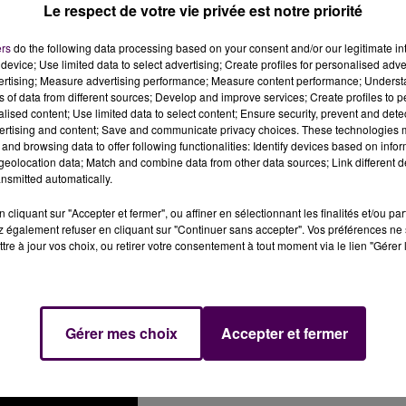
Le respect de votre vie privée est notre priorité
 trio tend à se professionnaliser :
"On a enregistré à
On a aussi travaillé avec un graphiste pro pour les
ers
do the following data processing based on your consent and/or our legitimate int
es.
device; Use limited data to select advertising; Create profiles for personalised adver
vertising; Measure advertising performance; Measure content performance; Unders
ns of data from different sources; Develop and improve services; Create profiles to 
alised content; Use limited data to select content; Ensure security, prevent and detect
is seront en concert le 31 janvier dans une salle mythique 
ertising and content; Save and communicate privacy choices. These technologies
is longtemps sur leur calendrier. D’autant que ce sera
and browsing data to offer following functionalities: Identify devices based on infor
la musique seront là.
"Ça met la pression mais le travail
eolocation data; Match and combine data from other data sources; Link different de
nsmitted automatically.
ionaliser et ça passe par ce genre de rendez-
cliquant sur "Accepter et fermer", ou affiner en sélectionnant les finalités et/ou pa
 également refuser en cliquant sur "Continuer sans accepter". Vos préférences ne 
m, a dépassé les 100 000 vues sur Youtube :
tre à jour vos choix, ou retirer votre consentement à tout moment via le lien "Gérer 
Gérer mes choix
Accepter et fermer