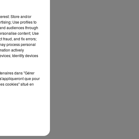
erest: Store and/or
tising; Use profiles to
tand audiences through
personalise content; Use
 fraud, and fix errors;
du
 may process personal
mation actively
vices; Identify devices
rtenaires dans "Gérer
s'appliqueront que pour
les cookies" situé en