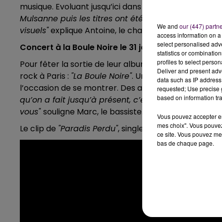
musique. Evoluant jusqu’ici dans le milieu amateur, le
Mulsanne puis les titres ont été mixés à Bordeaux. 
We and
our (447) partn
visuels"
explique Antoine, le chanteur de Rotterdam
access information on a 
select personalised ad
Concert à la Boule Noire le 31 janvier
statistics or combinatio
profiles to select person
Pour fêter la sortie de leur album, les jeunes Sartho
Deliver and present adv
rock à Paris :
"La Boule Noire"
. Une date cochée depu
data such as IP address 
l’occasion de se montrer. Des acteurs du monde de 
requested; Use precise g
based on information tra
qu’on a fait jusqu’à présent, c’est pour se profess
vous"
souligne Marc, le bassiste.
Vous pouvez accepter en 
mes choix". Vous pouvez
Le clip de
"Paradis Perdu"
, single éponyme de l'albu
ce site. Vous pouvez met
bas de chaque page.