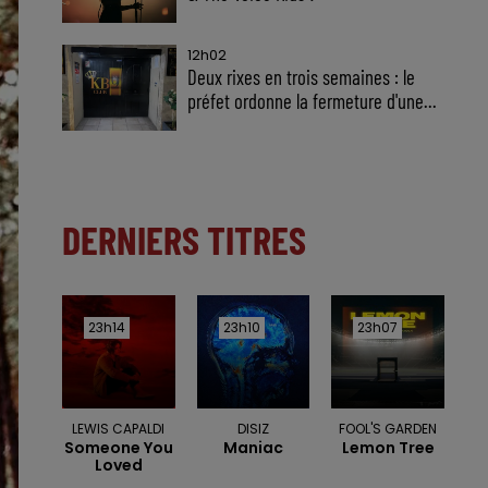
12h02
Deux rixes en trois semaines : le
préfet ordonne la fermeture d'une...
DERNIERS TITRES
23h14
23h14
23h10
23h10
23h07
23h07
LEWIS CAPALDI
DISIZ
FOOL'S GARDEN
Someone You
Maniac
Lemon Tree
Loved