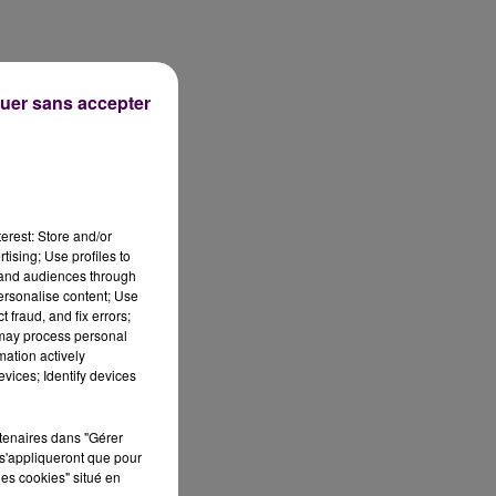
uer sans accepter
ne
es
ès
erest: Store and/or
tising; Use profiles to
Les
tand audiences through
et
personalise content; Use
 fraud, and fix errors;
 may process personal
mation actively
vices; Identify devices
oël
rtenaires dans "Gérer
s'appliqueront que pour
les cookies" situé en