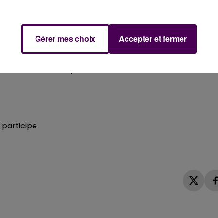
ilité et les lumières soient correctes
ris dans le clip)
Gérer mes choix
Accepter et fermer
t le dimanche 15 décembre 2019 à 23H59
ès cette date de dépôt.
 participe