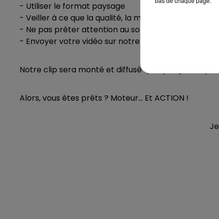
bas de chaque page.
-
Utiliser
le format paysage
-
Veiller à ce que la qualité, la mise au point, la stab
- Ne pas prêter attention au son (qui ne sera pas rep
- Envoyer votre vidéo sur notre site internet avan
Notre clip sera monté et diffusé quelques jours apr
Alors, vous êtes prêts ?
Moteur... Et ACTION !
Je