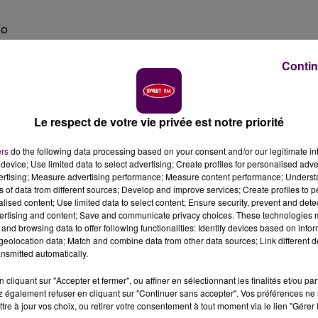
to
Contin
t ses auditeurs à l'honneur !
la, prenez votre smartphone, et mettez-vous en scè
Le respect de votre vie privée est notre priorité
aux, faites vous des câlins, mangez des crêpes, buvez d
 toile de fond, l'un des plus beaux endroits décorés
pr
ers
do the following data processing based on your consent and/or our legitimate int
device; Use limited data to select advertising; Create profiles for personalised adver
e, centre commercial, attractions, grande roue, etc...). 
vertising; Measure advertising performance; Measure content performance; Unders
ge final que nous mettrons
en
ligne sur notre site internet
ns of data from different sources; Develop and improve services; Create profiles to 
alised content; Use limited data to select content; Ensure security, prevent and detect
ertising and content; Save and communicate privacy choices. These technologies
and browsing data to offer following functionalities: Identify devices based on infor
eolocation data; Match and combine data from other data sources; Link different de
nsmitted automatically.
issez et qui accepteront de
figurer
sur notre clip de N
cliquant sur "Accepter et fermer", ou affiner en sélectionnant les finalités et/ou pa
e ville ou village
 également refuser en cliquant sur "Continuer sans accepter". Vos préférences ne 
tre à jour vos choix, ou retirer votre consentement à tout moment via le lien "Gérer 