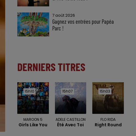
7 août 2026
Gagnez vos entrées pour Papéa
Parc !
DERNIERS TITRES
15h10
15h10
15h07
15h07
15h03
15h03
MAROON 5
ADELE CASTILLON
FLO RIDA
Girls Like You
Été Avec Toi
Right Round