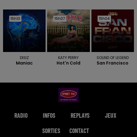
15h10
15h10
15h07
15h07
15h04
15h04
DISIZ
KATY PERRY
SOUND OF LEGEND
Maniac
Hot'n Cold
San Francisco
RADIO
INFOS
REPLAYS
JEUX
SORTIES
CONTACT