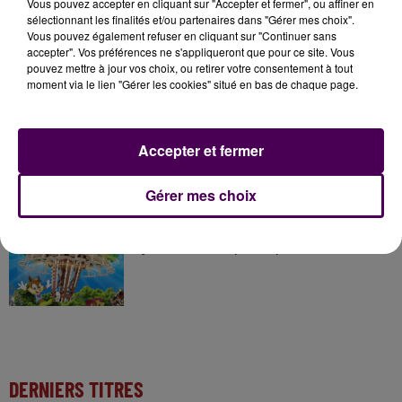
Vous pouvez accepter en cliquant sur "Accepter et fermer", ou affiner en
sélectionnant les finalités et/ou partenaires dans "Gérer mes choix".
Vous pouvez également refuser en cliquant sur "Continuer sans
7 août 2026
accepter". Vos préférences ne s'appliqueront que pour ce site. Vous
Gagnez vos pass pour le V and B Fest' 2026 !
pouvez mettre à jour vos choix, ou retirer votre consentement à tout
moment via le lien "Gérer les cookies" situé en bas de chaque page.
11 juillet 2026
Accepter et fermer
Inscrivez-vous au casting The Voice & The Voice
Kids !
Gérer mes choix
7 août 2026
Gagnez vos entrées pour Papéa Parc !
DERNIERS TITRES