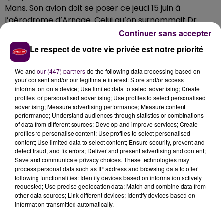
Mans. Son avion doit se poser ce jeudi 15 juin à
l’aérodrome d’Arnage. Celui qu’on surnommait Dr
Mamour dans la série Grey’s Anatomy est aussi
Continuer sans accepter
patron de l’écurie Dempsey-Proton Racing qui
Le respect de votre vie privée est notre priorité
engage la voiture numéro 77 dans la catégorie GT
amateur.
We and
our (447) partners
do the following data processing based on
your consent and/or our legitimate interest: Store and/or access
Just made it ! On plane and off to Le Mans !
information on a device; Use limited data to select advertising; Create
profiles for personalised advertising; Use profiles to select personalised
— Patrick Dempsey (@PatrickDempsey)
14 juin 2017
advertising; Measure advertising performance; Measure content
performance; Understand audiences through statistics or combinations
of data from different sources; Develop and improve services; Create
profiles to personalise content; Use profiles to select personalised
content; Use limited data to select content; Ensure security, prevent and
detect fraud, and fix errors; Deliver and present advertising and content;
Save and communicate privacy choices. These technologies may
process personal data such as IP address and browsing data to offer
following functionalities: Identify devices based on information actively
requested; Use precise geolocation data; Match and combine data from
other data sources; Link different devices; Identify devices based on
information transmitted automatically.
À LA UNE