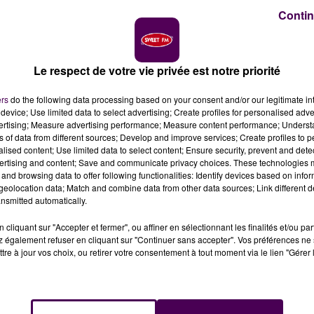
Contin
veau ce mardi 16 octobre près de L'Aigle. Des trains on
jusqu'à jeudi, le temps de réparer les dégâts et de
Le respect de votre vie privée est notre priorité
ers
do the following data processing based on your consent and/or our legitimate int
i 16 octobre près de L’Aigle : un automobiliste roulant
device; Use limited data to select advertising; Create profiles for personalised adver
arrière d’un passage à niveau dans l'Eure, près de
vertising; Measure advertising performance; Measure content performance; Unders
ns of data from different sources; Develop and improve services; Create profiles to 
mmobilise sur les voies. Immédiatement, la SNCF fait stopper
alised content; Use limited data to select content; Ensure security, prevent and detect
s de dégager la voiture et d'installer des barrières
ertising and content; Save and communicate privacy choices. These technologies
and browsing data to offer following functionalities: Identify devices based on infor
eolocation data; Match and combine data from other data sources; Link different de
nsmitted automatically.
établie sur les rails. L'incident aura retardé deux trains, l'
cliquant sur "Accepter et fermer", ou affiner en sélectionnant les finalités et/ou pa
 routes lui, est plus sensible, puisque le trafic est restée
 également refuser en cliquant sur "Continuer sans accepter". Vos préférences ne 
tre à jour vos choix, ou retirer votre consentement à tout moment via le lien "Gérer 
 l’arrêté préfectoral qui a été publié en fin d'après-midi. Un
 et 54. Côté SNCF, une équipe était appelée à intervenir 
 importants.