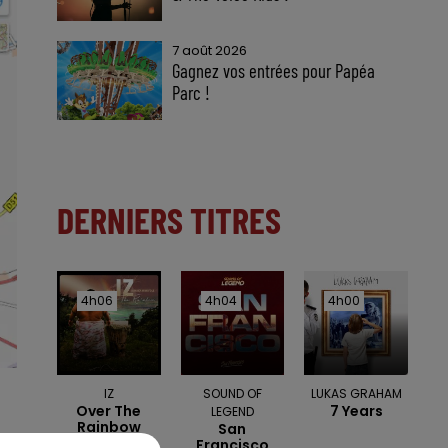
7 août 2026
Gagnez vos entrées pour Papéa
Parc !
DERNIERS TITRES
4h06
4h06
4h04
4h04
4h00
4h00
IZ
SOUND OF
LUKAS GRAHAM
Over The
7 Years
LEGEND
Rainbow
San
Francisco