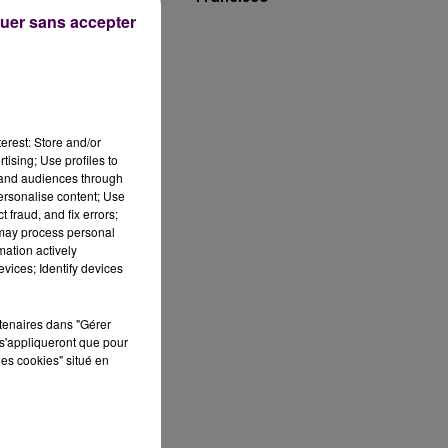
uer sans accepter
t
erest: Store and/or
tising; Use profiles to
tand audiences through
personalise content; Use
 le
 fraud, and fix errors;
 may process personal
mation actively
vices; Identify devices
un
rtenaires dans "Gérer
s'appliqueront que pour
les cookies" situé en
e
en