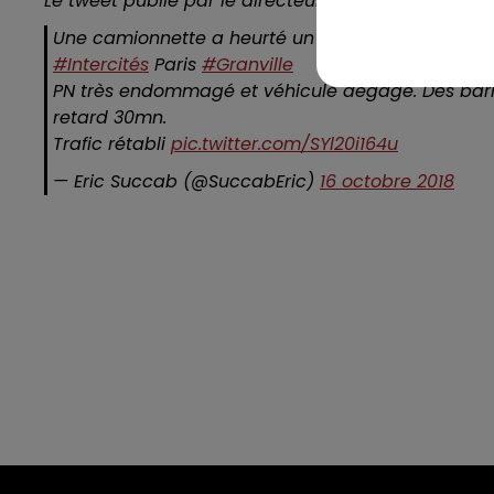
Le tweet publié par le directeur des lignes normand
Une camionnette a heurté un passage à niveau (pas
#Intercités
Paris
#Granville
PN très endommagé et véhicule dégagé. Des barrièr
retard 30mn.
Trafic rétabli
pic.twitter.com/SYl20i164u
— Eric Succab (@SuccabEric)
16 octobre 2018