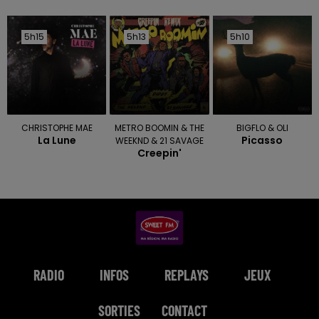
5h15
5h15
5h13
5h13
5h10
5h10
CHRISTOPHE MAE
METRO BOOMIN & THE
BIGFLO & OLI
La Lune
Picasso
WEEKND & 21 SAVAGE
Creepin'
RADIO
INFOS
REPLAYS
JEUX
SORTIES
CONTACT