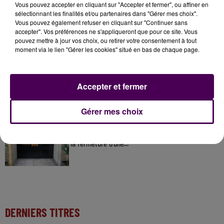
Vous pouvez accepter en cliquant sur "Accepter et fermer", ou affiner en
sélectionnant les finalités et/ou partenaires dans "Gérer mes choix".
31 juillet 2026
Vous pouvez également refuser en cliquant sur "Continuer sans
Gagnez vos entrées à Terra Botanica !
accepter". Vos préférences ne s'appliqueront que pour ce site. Vous
pouvez mettre à jour vos choix, ou retirer votre consentement à tout
moment via le lien "Gérer les cookies" situé en bas de chaque page.
11 juillet 2026
Inscrivez-vous au casting The Voice & The Voice
Accepter et fermer
Kids !
Gérer mes choix
6 août 2026
Deux rixes en trois semaines : le préfet ordonne
la fermeture d'une...
DERNIERS TITRES