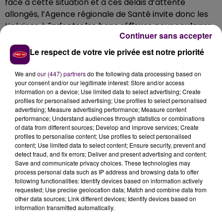
face à cette situation et à ces délais d’attente
allongés, l’Agence régionale de Santé invite donc les
Ligériens à
"adopter les bons réflexes pour soulager
Continuer sans accepter
au maximum"
ces services
. Il est donc préférable de
contacter, avant toute autre démarche, son médecin
Le respect de votre vie privée est notre priorité
traitant, SOS médecins ou le 116 117 pour joindre un
médecin de garde, le soir à partir de 20h et le week-
We and
our (447) partners
do the following data processing based on
your consent and/or our legitimate interest: Store and/or access
end. Le 15 reste le numéro à composer en cas
information on a device; Use limited data to select advertising; Create
d’urgence vitale.
profiles for personalised advertising; Use profiles to select personalised
advertising; Measure advertising performance; Measure content
performance; Understand audiences through statistics or combinations
of data from different sources; Develop and improve services; Create
profiles to personalise content; Use profiles to select personalised
content; Use limited data to select content; Ensure security, prevent and
detect fraud, and fix errors; Deliver and present advertising and content;
Save and communicate privacy choices. These technologies may
process personal data such as IP address and browsing data to offer
following functionalities: Identify devices based on information actively
requested; Use precise geolocation data; Match and combine data from
other data sources; Link different devices; Identify devices based on
information transmitted automatically.
À LA UNE