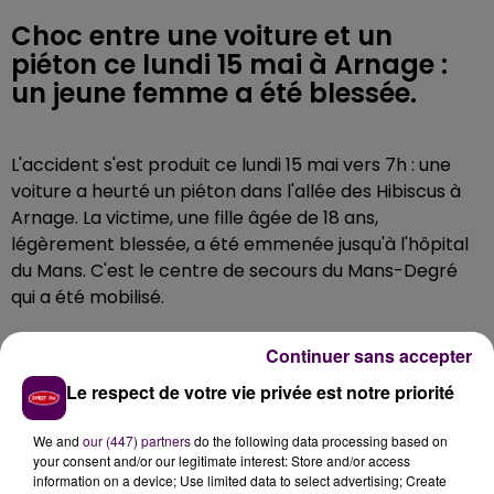
Choc entre une voiture et un
piéton ce lundi 15 mai à Arnage :
un jeune femme a été blessée.
L'accident s'est produit ce lundi 15 mai vers 7h : une
voiture a heurté un piéton dans l'allée des Hibiscus à
Arnage. La victime, une fille âgée de 18 ans,
légèrement blessée, a été emmenée jusqu'à l'hôpital
du Mans. C'est le centre de secours du Mans-Degré
qui a été mobilisé.
Continuer sans accepter
Le respect de votre vie privée est notre priorité
We and
our (447) partners
do the following data processing based on
your consent and/or our legitimate interest: Store and/or access
information on a device; Use limited data to select advertising; Create