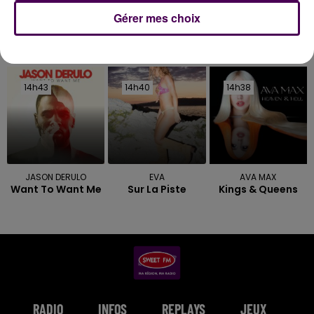
Gérer mes choix
DERNIERS TITRES
14h43
14h43
14h40
14h40
14h38
14h38
JASON DERULO
EVA
AVA MAX
Want To Want Me
Sur La Piste
Kings & Queens
RADIO
INFOS
REPLAYS
JEUX