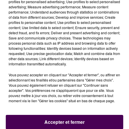
profiles for personalised advertising; Use profiles to select personalised
advertising; Measure advertising performance; Measure content
performance; Understand audiences through statistics or combinations
À LA UNE
of data from different sources; Develop and improve services; Create
profiles to personalise content; Use profiles to select personalised
content; Use limited data to select content; Ensure security, prevent and
detect fraud, and fix errors; Deliver and present advertising and content;
7 août 2026
Save and communicate privacy choices. These technologies may
Gagnez vos pass pour le V and B Fest' 2026 !
process personal data such as IP address and browsing data to offer
following functionalities: Identify devices based on information actively
requested; Use precise geolocation data; Match and combine data from
other data sources; Link different devices; Identify devices based on
11 juillet 2026
information transmitted automatically.
Inscrivez-vous au casting The Voice & The Voice
Kids !
Vous pouvez accepter en cliquant sur "Accepter et fermer", ou affiner en
sélectionnant les finalités et/ou partenaires dans "Gérer mes choix".
Vous pouvez également refuser en cliquant sur "Continuer sans
accepter". Vos préférences ne s'appliqueront que pour ce site. Vous
7 août 2026
pouvez mettre à jour vos choix, ou retirer votre consentement à tout
Gagnez vos entrées pour Papéa Parc !
moment via le lien "Gérer les cookies" situé en bas de chaque page.
Accepter et fermer