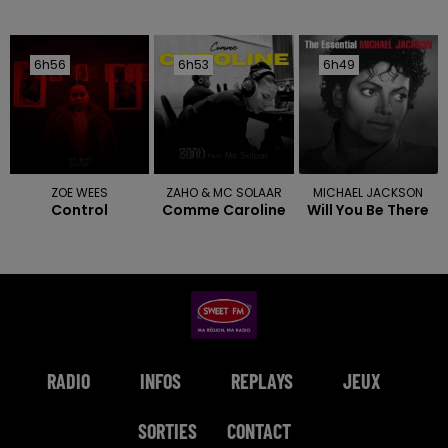
6h56
6h56
6h53
6h53
6h49
6h49
ZOE WEES
ZAHO & MC SOLAAR
MICHAEL JACKSON
Control
Comme Caroline
Will You Be There
RADIO
INFOS
REPLAYS
JEUX
SORTIES
CONTACT