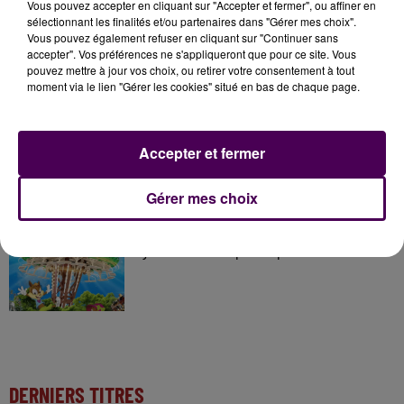
À LA UNE
Vous pouvez accepter en cliquant sur "Accepter et fermer", ou affiner en
sélectionnant les finalités et/ou partenaires dans "Gérer mes choix".
Vous pouvez également refuser en cliquant sur "Continuer sans
7 août 2026
accepter". Vos préférences ne s'appliqueront que pour ce site. Vous
Gagnez vos pass pour le V and B Fest' 2026 !
pouvez mettre à jour vos choix, ou retirer votre consentement à tout
moment via le lien "Gérer les cookies" situé en bas de chaque page.
11 juillet 2026
Accepter et fermer
Inscrivez-vous au casting The Voice & The Voice
Kids !
Gérer mes choix
7 août 2026
Gagnez vos entrées pour Papéa Parc !
DERNIERS TITRES