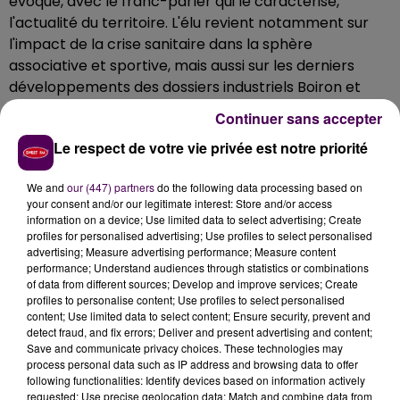
évoque, avec le franc-parler qui le caractérise,
l'actualité du territoire. L'élu revient notamment sur
l'impact de la crise sanitaire dans la sphère
associative et sportive, mais aussi sur les derniers
développements des dossiers industriels Boiron et
Daher.
Continuer sans accepter
Le respect de votre vie privée est notre priorité
We and
our (447) partners
do the following data processing based on
your consent and/or our legitimate interest: Store and/or access
information on a device; Use limited data to select advertising; Create
profiles for personalised advertising; Use profiles to select personalised
advertising; Measure advertising performance; Measure content
performance; Understand audiences through statistics or combinations
of data from different sources; Develop and improve services; Create
profiles to personalise content; Use profiles to select personalised
content; Use limited data to select content; Ensure security, prevent and
detect fraud, and fix errors; Deliver and present advertising and content;
Save and communicate privacy choices. These technologies may
process personal data such as IP address and browsing data to offer
following functionalities: Identify devices based on information actively
requested; Use precise geolocation data; Match and combine data from