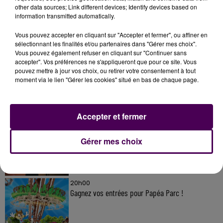
other data sources; Link different devices; Identify devices based on
information transmitted automatically.
Vous pouvez accepter en cliquant sur "Accepter et fermer", ou affiner en
sélectionnant les finalités et/ou partenaires dans "Gérer mes choix".
À LA UNE
Vous pouvez également refuser en cliquant sur "Continuer sans
accepter". Vos préférences ne s'appliqueront que pour ce site. Vous
pouvez mettre à jour vos choix, ou retirer votre consentement à tout
moment via le lien "Gérer les cookies" situé en bas de chaque page.
20h00
Gagnez vos pass pour le V and B Fest' 2026 !
Accepter et fermer
11 juillet 2026
Gérer mes choix
Inscrivez-vous au casting The Voice & The Voice
Kids !
20h00
Gagnez vos entrées pour Papéa Parc !