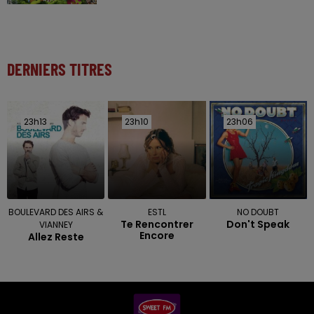
DERNIERS TITRES
23h13
23h13
23h10
23h10
23h06
23h06
BOULEVARD DES AIRS &
ESTL
NO DOUBT
Te Rencontrer
Don't Speak
VIANNEY
Encore
Allez Reste