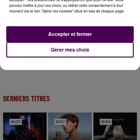
pouvez mettre à jour vos choix, ou retirer votre consentement à tout
11 juillet 2026
moment via le lien "Gérer les cookies" situé en bas de chaque page.
Inscrivez-vous au casting The Voice & The Voice
Kids !
Accepter et fermer
7 août 2026
Gagnez vos entrées pour Papéa Parc !
Gérer mes choix
DERNIERS TITRES
4h00
4h00
3h57
3h57
3h54
3h54