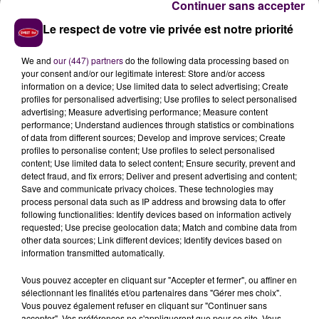
Continuer sans accepter
fédération locale des chasseurs.
Le respect de votre vie privée est notre priorité
ECOUTER LE PODCAST
We and
our (447) partners
do the following data processing based on
your consent and/or our legitimate interest: Store and/or access
information on a device; Use limited data to select advertising; Create
profiles for personalised advertising; Use profiles to select personalised
advertising; Measure advertising performance; Measure content
performance; Understand audiences through statistics or combinations
of data from different sources; Develop and improve services; Create
profiles to personalise content; Use profiles to select personalised
content; Use limited data to select content; Ensure security, prevent and
detect fraud, and fix errors; Deliver and present advertising and content;
Save and communicate privacy choices. These technologies may
process personal data such as IP address and browsing data to offer
following functionalities: Identify devices based on information actively
requested; Use precise geolocation data; Match and combine data from
À LA UNE
other data sources; Link different devices; Identify devices based on
information transmitted automatically.
7 août 2026
Vous pouvez accepter en cliquant sur "Accepter et fermer", ou affiner en
Gagnez vos pass pour le V and B Fest' 2026 !
sélectionnant les finalités et/ou partenaires dans "Gérer mes choix".
Vous pouvez également refuser en cliquant sur "Continuer sans
accepter". Vos préférences ne s'appliqueront que pour ce site. Vous