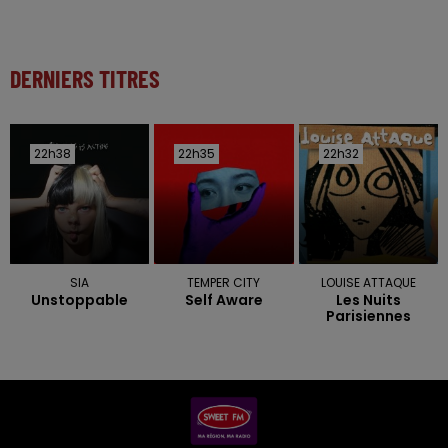
DERNIERS TITRES
22h38
22h38
22h35
22h35
22h32
22h32
SIA
TEMPER CITY
LOUISE ATTAQUE
Unstoppable
Self Aware
Les Nuits
Parisiennes