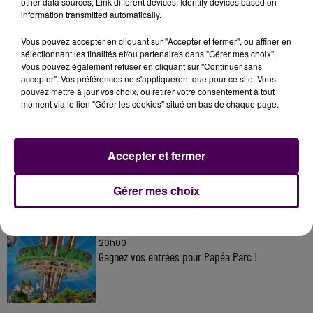
other data sources; Link different devices; Identify devices based on
information transmitted automatically.
Vous pouvez accepter en cliquant sur "Accepter et fermer", ou affiner en
sélectionnant les finalités et/ou partenaires dans "Gérer mes choix".
À LA UNE
Vous pouvez également refuser en cliquant sur "Continuer sans
accepter". Vos préférences ne s'appliqueront que pour ce site. Vous
pouvez mettre à jour vos choix, ou retirer votre consentement à tout
20h00
moment via le lien "Gérer les cookies" situé en bas de chaque page.
Gagnez vos pass pour le V and B Fest' 2026 !
Accepter et fermer
11 juillet 2026
Inscrivez-vous au casting The Voice & The Voice
Gérer mes choix
Kids !
20h00
Gagnez vos entrées pour Papéa Parc !