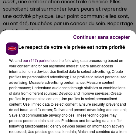
boat"
, une embarcation ancestrale chinoise. Elles
souhaitent ainsi surmonter leurs peurs et reprendre
une activité physique. Leur point commun : elles sont,
ou ont été, touchées par un cancer du sein. Reportage
de Julien Dubois.
Continuer sans accepter
Le respect de votre vie privée est notre priorité
We and
our (447) partners
do the following data processing based on
your consent and/or our legitimate interest: Store and/or access
information on a device; Use limited data to select advertising; Create
profiles for personalised advertising; Use profiles to select personalised
advertising; Measure advertising performance; Measure content
performance; Understand audiences through statistics or combinations
of data from different sources; Develop and improve services; Create
profiles to personalise content; Use profiles to select personalised
content; Use limited data to select content; Ensure security, prevent and
detect fraud, and fix errors; Deliver and present advertising and content;
Save and communicate privacy choices. These technologies may
process personal data such as IP address and browsing data to offer
following functionalities: Identify devices based on information actively
requested; Use precise geolocation data; Match and combine data from