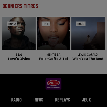
DERNIERS TITRES
11h49
11h49
11h41
11h41
11h38
11h38
SEAL
MENTISSA
LEWIS CAPALDI
Love's Divine
Fais-Gaffe À Toi
Wish You The Best
RADIO
INFOS
REPLAYS
JEUX