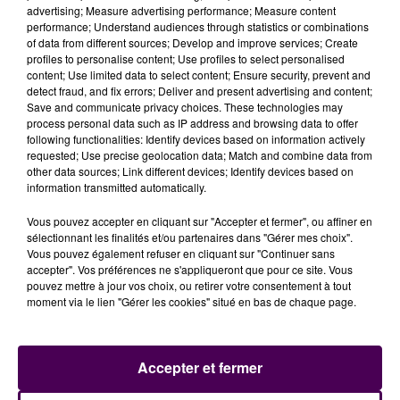
advertising; Measure advertising performance; Measure content
performance; Understand audiences through statistics or combinations
Ces six morceaux représentent des heures passées
of data from different sources; Develop and improve services; Create
en studio.
"J’ai commencé à travailler avec mon
profiles to personalise content; Use profiles to select personalised
content; Use limited data to select content; Ensure security, prevent and
ingénieur du son il y a un an (…). Je ne voulais pas
detect fraud, and fix errors; Deliver and present advertising and content;
de sons qui se ressemblent tous : dans Fusiller par
Save and communicate privacy choices. These technologies may
exemple, je parle de mes parents, dans d’autres
process personal data such as IP address and browsing data to offer
following functionalities: Identify devices based on information actively
titres, je parle d’amitié. Bref, je voulais quelque chose
requested; Use precise geolocation data; Match and combine data from
de cohérent mais de différent"
explique Polar.
other data sources; Link different devices; Identify devices based on
information transmitted automatically.
L’EP est disponible sur
toutes les plateformes de
streaming
.
Vous pouvez accepter en cliquant sur "Accepter et fermer", ou affiner en
sélectionnant les finalités et/ou partenaires dans "Gérer mes choix".
Vous pouvez également refuser en cliquant sur "Continuer sans
accepter". Vos préférences ne s'appliqueront que pour ce site. Vous
pouvez mettre à jour vos choix, ou retirer votre consentement à tout
moment via le lien "Gérer les cookies" situé en bas de chaque page.
Accepter et fermer