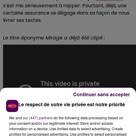
s’est mis sérieusement à rapper. Pourtant, déjà, une
certaine assurance se dégage dans sa façon de nous
livrer ses textes.
Le titre éponyme Mirage a déjà été clipé :
Continuer sans accepter
Le respect de votre vie privée est notre priorité
We and
our (447) partners
do the following data processing based on
your consent and/or our legitimate interest: Store and/or access
information on a device; Use limited data to select advertising; Create
profiles for personalised advertising; Use profiles to select personalised