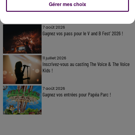
Gérer mes choix
À LA UNE
7 août 2026
Gagnez vos pass pour le V and B Fest' 2026 !
11 juillet 2026
Inscrivez-vous au casting The Voice & The Voice
Kids !
7 août 2026
Gagnez vos entrées pour Papéa Parc !