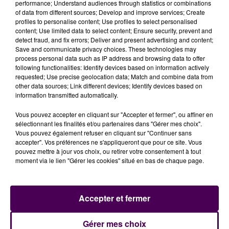
mentionnant leur handicap. Une automobiliste, dont
performance; Understand audiences through statistics or combinations
of data from different sources; Develop and improve services; Create
l’identité n’est pas révélée, était bien, quant à elle, en
profiles to personalise content; Use profiles to select personalised
possession d’un justificatif mais après vérification les
content; Use limited data to select content; Ensure security, prevent and
militaires ont constaté qu’il s’agissait de la carte de
detect fraud, and fix errors; Deliver and present advertising and content;
Save and communicate privacy choices. These technologies may
son beau-père... décédé depuis 3 ans. La
process personal data such as IP address and browsing data to offer
contrevenante a donc été verbalisée pour usage
following functionalities: Identify devices based on information actively
abusif. Une semaine auparavant, toujours sur le même
requested; Use precise geolocation data; Match and combine data from
other data sources; Link different devices; Identify devices based on
parking, une autre femme avait été sanctionnée pour
information transmitted automatically.
une carte handicapé falsifiée.
Vous pouvez accepter en cliquant sur "Accepter et fermer", ou affiner en
sélectionnant les finalités et/ou partenaires dans "Gérer mes choix".
Vous pouvez également refuser en cliquant sur "Continuer sans
accepter". Vos préférences ne s'appliqueront que pour ce site. Vous
pouvez mettre à jour vos choix, ou retirer votre consentement à tout
moment via le lien "Gérer les cookies" situé en bas de chaque page.
Accepter et fermer
À LA UNE
Gérer mes choix