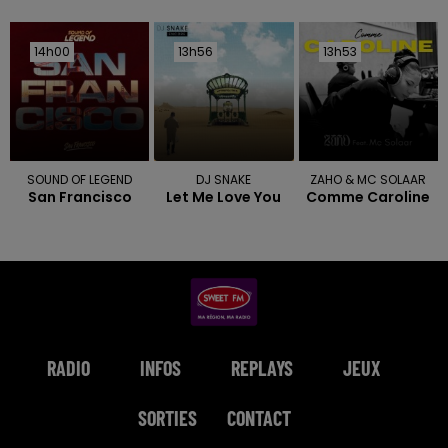
14h00
14h00
13h56
13h56
13h53
13h53
SOUND OF LEGEND
DJ SNAKE
ZAHO & MC SOLAAR
San Francisco
Let Me Love You
Comme Caroline
RADIO
INFOS
REPLAYS
JEUX
SORTIES
CONTACT