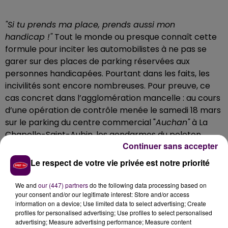
"Si tu prends ma place, prends aussi mon
handicap !"
Tout le monde ou presque connaît cette
formule pour inciter les automobilistes à ne pas se
garer sur des places de parking réservées aux
personnes handicapées. Pourtant dans les faits, les
incivilités sont encore nombreuses. Pour preuve, ce
cas concret dans l’agglomération mancelle : au cours
d’une opération de contrôle menée le samedi 18 mars
sur le parking du centre commercial "
Auchan"
à La
Chapelle-Saint-Aubin, les gendarmes du peloton
Continuer sans accepter
d’autoroute du Mans ont dressé deux contraventions
et verbalisé une conductrice.
Le respect de votre vie privée est notre priorité
Carte falsifiée et usurpée
We and
our (447) partners
do the following data processing based on
Ce samedi après-midi-là, deux clients de la grande
your consent and/or our legitimate interest: Store and/or access
information on a device; Use limited data to select advertising; Create
surface avaient garé leurs voitures sur des
profiles for personalised advertising; Use profiles to select personalised
emplacements réservés, sans avoir de carte
advertising; Measure advertising performance; Measure content