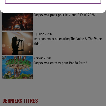
7 août 2026
Gagnez vos pass pour le V and B Fest' 2026 !
11 juillet 2026
Inscrivez-vous au casting The Voice & The Voice
Kids !
7 août 2026
Gagnez vos entrées pour Papéa Parc !
DERNIERS TITRES