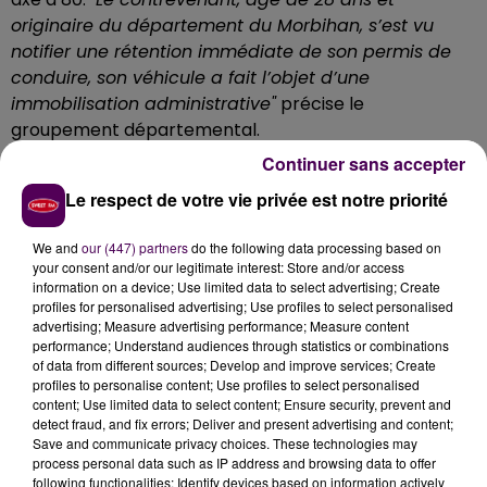
originaire du département du Morbihan, s’est vu
notifier une rétention immédiate de son permis de
conduire, son véhicule a fait l’objet d’une
immobilisation administrative"
précise le
groupement départemental.
Continuer sans accepter
Quatre autres excès sanctionnés
Le respect de votre vie privée est notre priorité
Au cours de cette même session de contrôle des
vitesses, quatre autres excès ont été relevés avec
We and
our (447) partners
do the following data processing based on
interception des contrevenants : les deux premiers
your consent and/or our legitimate interest: Store and/or access
étaient entre 20 et 30 km/h au dessus de la limite en
information on a device; Use limited data to select advertising; Create
vigueur. Pour les deux derniers -dont un ressortissant
profiles for personalised advertising; Use profiles to select personalised
advertising; Measure advertising performance; Measure content
allemand-, qui se situaient entre 40 et 50 km/h au-
performance; Understand audiences through statistics or combinations
delà des 80, des rétentions immédiates de permis de
of data from different sources; Develop and improve services; Create
conduire ont là encore été prononcées.
profiles to personalise content; Use profiles to select personalised
content; Use limited data to select content; Ensure security, prevent and
detect fraud, and fix errors; Deliver and present advertising and content;
Save and communicate privacy choices. These technologies may
process personal data such as IP address and browsing data to offer
following functionalities: Identify devices based on information actively