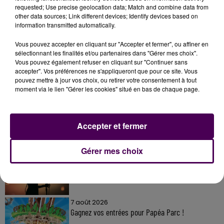
requested; Use precise geolocation data; Match and combine data from
other data sources; Link different devices; Identify devices based on
information transmitted automatically.
Vous pouvez accepter en cliquant sur "Accepter et fermer", ou affiner en
sélectionnant les finalités et/ou partenaires dans "Gérer mes choix".
Vous pouvez également refuser en cliquant sur "Continuer sans
accepter". Vos préférences ne s'appliqueront que pour ce site. Vous
À LA UNE
pouvez mettre à jour vos choix, ou retirer votre consentement à tout
moment via le lien "Gérer les cookies" situé en bas de chaque page.
7 août 2026
Gagnez vos pass pour le V and B Fest' 2026 !
Accepter et fermer
Gérer mes choix
11 juillet 2026
Inscrivez-vous au casting The Voice & The Voice
Kids !
7 août 2026
Gagnez vos entrées pour Papéa Parc !