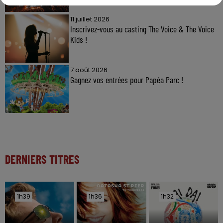
11 juillet 2026
Inscrivez-vous au casting The Voice & The Voice
Kids !
7 août 2026
Gagnez vos entrées pour Papéa Parc !
DERNIERS TITRES
1h39
1h39
1h36
1h36
1h32
1h32