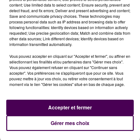
content; Use limited data to select content; Ensure security, prevent and
rassemblement mais on a trop souvent souffert de
detect fraud, and fix errors; Deliver and present advertising and content;
synthèses ambigües qui se sont fissurées dans le
Save and communicate privacy choices. These technologies may
cadre de l’exercice du pouvoir"
conclut l’édile
process personal data such as IP address and browsing data to offer
following functionalities: Identify devices based on information actively
manceau.
requested; Use precise geolocation data; Match and combine data from
other data sources; Link different devices; Identify devices based on
information transmitted automatically.
Vous pouvez accepter en cliquant sur "Accepter et fermer", ou affiner en
sélectionnant les finalités et/ou partenaires dans "Gérer mes choix".
Vous pouvez également refuser en cliquant sur "Continuer sans
accepter". Vos préférences ne s'appliqueront que pour ce site. Vous
pouvez mettre à jour vos choix, ou retirer votre consentement à tout
moment via le lien "Gérer les cookies" situé en bas de chaque page.
À LA UNE
Accepter et fermer
7 août 2026
Gérer mes choix
Gagnez vos pass pour le V and B Fest' 2026 !