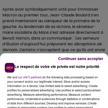
Après avoir symboliquement voté pour Emmanuel
Macron au premier tour, Jean-Claude Boulard s’en
prend maintenant au vainqueur de la primaire de la
gauche. Au lendemain de sa victoire, le sénateur-
maire socialiste du Mans s’est adressé directement à
Benoît Hamon, dans un communiqué :
"Les semeurs
d’illusion d’aujourd’hui préparent les déceptions de
demain. Certains n’acceptent que ce qu’ils ont envie
d’entendre et non ce qu’il est possible de faire"
met
Continuer sans accepter
en garde l’élu sarthois.
Le respect de votre vie privée est notre priorité
Rassemblement impossible ?
We and
our (447) partners
do the following data processing based on
Tandis que le candidat désigné par son camp entend
your consent and/or our legitimate interest: Store and/or access
maintenant rassembler la gauche, de Jean-Luc
information on a device; Use limited data to select advertising; Create
Mélenchon à Emmanuel Macron, pour avoir une
profiles for personalised advertising; Use profiles to select personalised
advertising; Measure advertising performance; Measure content
chance d’être au second tour de l’élection
performance; Understand audiences through statistics or combinations
présidentielle, Jean-Claude Boulard doute de cette
of data from different sources; Develop and improve services; Create
possibilité :
"J’entends bien la nécessité de
profiles to personalise content; Use profiles to select personalised