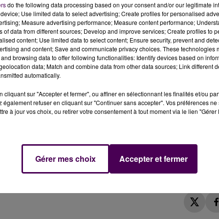
ers
do the following data processing based on your consent and/or our legitimate int
device; Use limited data to select advertising; Create profiles for personalised adver
vertising; Measure advertising performance; Measure content performance; Unders
ns of data from different sources; Develop and improve services; Create profiles to 
re à Rahay
alised content; Use limited data to select content; Ensure security, prevent and detect
ertising and content; Save and communicate privacy choices. These technologies
n
and browsing data to offer following functionalities: Identify devices based on infor
eolocation data; Match and combine data from other data sources; Link different de
nsmitted automatically.
bre à Rahay, alors qu'il intervenait dans une ferme, s
cliquant sur "Accepter et fermer", ou affiner en sélectionnant les finalités et/ou pa
 également refuser en cliquant sur "Continuer sans accepter". Vos préférences ne 
tre à jour vos choix, ou retirer votre consentement à tout moment via le lien "Gérer 
 ce jeudi 17 septembre sur la commune de Rahay : pompie
,
suite à un accident survenu lors d'une opération de
time,
un homme âgé de 69 ans
, a été constaté sur place.
Gérer mes choix
Accepter et fermer
en en investigation criminelle du Mans"
précisent les