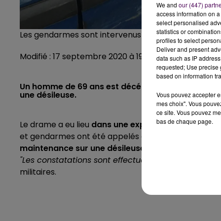
We and
our (447) partn
access information on a 
select personalised ad
statistics or combinatio
Les gendarmes sont intervenus ce jeudi 17 septemb
profiles to select person
Deliver and present adv
Modifié : 17 septembre 2020 à 19h35 par La rédactio
data such as IP address 
requested; Use precise g
based on information tra
Un homme de 69 ans est décédé ce jeudi 17 septem
une désileuse.
Vous pouvez accepter en 
mes choix". Vous pouvez
ce site. Vous pouvez met
bas de chaque page.
Le drame a eu lieu
dans une exploitation agricole
,
et gendarmes ont été appelés en milieu de matinée
maintenance sur une désileuse
. Le décès de la vic
"Les constatations sont effectuées par un technici
militaires.