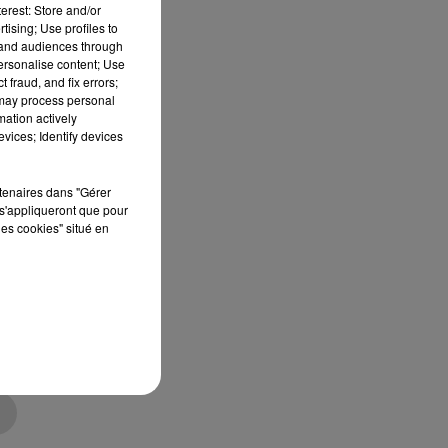
erest: Store and/or
tising; Use profiles to
tand audiences through
personalise content; Use
 fraud, and fix errors;
 may process personal
mation actively
vices; Identify devices
ur
rtenaires dans "Gérer
s'appliqueront que pour
les cookies" situé en
rs